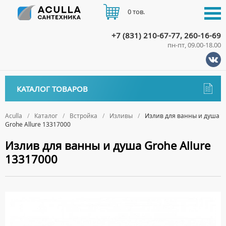
0 тов.
+7 (831) 210-67-77, 260-16-69
пн-пт, 09.00-18.00
КАТАЛОГ
КАТАЛОГ ТОВАРОВ
АКЦИИ
Аксессуары
ДОСТАВКА
Aculla
Каталог
Встройка
Изливы
Излив для ванны и душа
Grohe Allure 13317000
ДЕРЖАТЕЛИ
Биде
ОПЛАТА
Излив для ванны и душа Grohe Allure
ДИСПЕНСЕРЫ
НАПОЛЬНЫЕ БИДЕ
Ванны
13317000
ДОЗАТОРЫ ДЛЯ МЫЛА
ПОДВЕСНЫЕ БИДЕ
АКРИЛОВЫЕ ВАННЫ
КОНТАКТЫ
Ванны комплектующие
ЕРШИКИ
КРЫШКИ ДЛЯ БИДЕ
МРАМОРНЫЕ ВАННЫ
БОКОВЫЕ ПАНЕЛИ
Водонагреватели
КРЮЧКИ
СИФОНЫ ДЛЯ БИДЕ
ОТДЕЛЬНОСТОЯЩИЕ ВАННЫ
НОЖКИ
ВОДОНАГРЕВАТЕЛИ КОМБИНИРОВАННОГО НАГРЕВА
Все для душа
МЫЛЬНИЦЫ
СТАЛЬНЫЕ ВАННЫ
ПОДГОЛОВНИКИ
ВОДОНАГРЕВАТЕЛИ КОСВЕННОГО НАГРЕВА
ПОЛОТЕНЦЕДЕРЖАТЕЛИ
ДУШЕВЫЕ ДВЕРИ
Встройка
СИДЯЧИЕ ВАННЫ