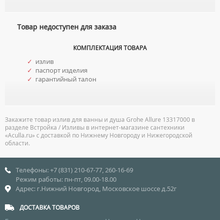
НАКЛАДНЫЕ УМЫВАЛЬНИКИ
УНИТАЗЫ-КОМПАКТЫ
ТЕРМОСТАТИЧЕСКИЕ СМЕСИТЕЛИ
ПОДВЕСНЫЕ УМЫВАЛЬНИКИ
Товар недоступен для заказа
УНИТАЗЫ С БИДЕТКОЙ
ЦВЕТНЫЕ СМЕСИТЕЛИ
УМЫВАЛЬНИКИ НАД СТИРАЛЬНЫМИ МАШИНАМИ
КРЫШКИ-СИДЕНЬЯ
УГЛОВЫЕ ВЕНТИЛЯ ДЛЯ СМЕСИТЕЛЕЙ
КОМПЛЕКТАЦИЯ ТОВАРА
УМЫВАЛЬНИКИ С ПЬЕДЕСТАЛАМИ
КОМПЛЕКТУЮЩИЕ ДЛЯ УНИТАЗОВ
✓
излив
ПЬЕДЕСТАЛЫ ДЛЯ УМЫВАЛЬНИКОВ
✓
паспорт изделия
✓
гарантийный талон
ПОЛУПЬЕДЕСТАЛЫ ДЛЯ УМЫВАЛЬНИКОВ
Закажите товар излив для ванны и душа Grohe Allure 13317000 в
разделе Встройка / Изливы в интернет-магазине сантехники
«Aculla.ru» с доставкой по Нижнему Новгороду и Нижегородской
области.
Телефоны: +7 (831) 210-67-77, 260-16-69
Режим работы: пн-пт, 09.00-18.00
Адрес: г.Нижний Новгород, Московское шоссе д.52г
ДОСТАВКА ТОВАРОВ