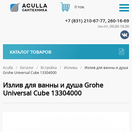
0 тов.
+7 (831) 210-67-77, 260-16-69
пн-пт, 09.00-18.00
КАТАЛОГ
КАТАЛОГ ТОВАРОВ
АКЦИИ
Аксессуары
ДОСТАВКА
Aculla
Каталог
Встройка
Изливы
Излив для ванны и душа
Grohe Universal Cube 13304000
ДЕРЖАТЕЛИ
Биде
ОПЛАТА
Излив для ванны и душа Grohe
ДИСПЕНСЕРЫ
НАПОЛЬНЫЕ БИДЕ
Ванны
Universal Cube 13304000
ДОЗАТОРЫ ДЛЯ МЫЛА
ПОДВЕСНЫЕ БИДЕ
АКРИЛОВЫЕ ВАННЫ
КОНТАКТЫ
Ванны комплектующие
ЕРШИКИ
КРЫШКИ ДЛЯ БИДЕ
МРАМОРНЫЕ ВАННЫ
БОКОВЫЕ ПАНЕЛИ
Водонагреватели
КРЮЧКИ
СИФОНЫ ДЛЯ БИДЕ
ОТДЕЛЬНОСТОЯЩИЕ ВАННЫ
НОЖКИ
ВОДОНАГРЕВАТЕЛИ КОМБИНИРОВАННОГО НАГРЕВА
Все для душа
МЫЛЬНИЦЫ
СТАЛЬНЫЕ ВАННЫ
ПОДГОЛОВНИКИ
ВОДОНАГРЕВАТЕЛИ КОСВЕННОГО НАГРЕВА
ПОЛОТЕНЦЕДЕРЖАТЕЛИ
ДУШЕВЫЕ ДВЕРИ
Встройка
СИДЯЧИЕ ВАННЫ