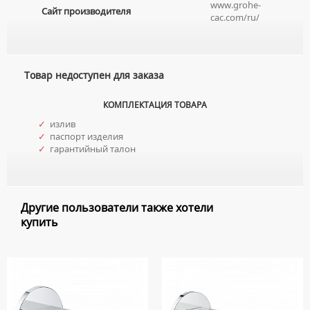
www.grohe-
Сайт производителя
НАКЛАДНЫЕ УМЫВАЛЬНИКИ
УНИТАЗЫ-КОМПАКТЫ
cac.com/ru/
ТЕРМОСТАТИЧЕСКИЕ СМЕСИТЕЛИ
ПОДВЕСНЫЕ УМЫВАЛЬНИКИ
УНИТАЗЫ С БИДЕТКОЙ
ЦВЕТНЫЕ СМЕСИТЕЛИ
УМЫВАЛЬНИКИ НАД СТИРАЛЬНЫМИ МАШИНАМИ
КРЫШКИ-СИДЕНЬЯ
УГЛОВЫЕ ВЕНТИЛЯ ДЛЯ СМЕСИТЕЛЕЙ
УМЫВАЛЬНИКИ С ПЬЕДЕСТАЛАМИ
Товар недоступен для заказа
КОМПЛЕКТУЮЩИЕ ДЛЯ УНИТАЗОВ
ПЬЕДЕСТАЛЫ ДЛЯ УМЫВАЛЬНИКОВ
КОМПЛЕКТАЦИЯ ТОВАРА
ПОЛУПЬЕДЕСТАЛЫ ДЛЯ УМЫВАЛЬНИКОВ
✓
излив
✓
паспорт изделия
✓
гарантийный талон
Другие пользователи также хотели
купить