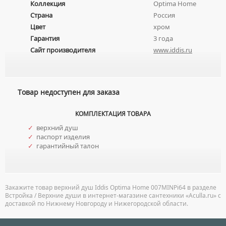
Коллекция
Optima Home
НАКЛАДНЫЕ УМЫВАЛЬНИКИ
УНИТАЗЫ-КОМПАКТЫ
ТЕРМОСТАТИЧЕСКИЕ СМЕСИТЕЛИ
Страна
Россия
ПОДВЕСНЫЕ УМЫВАЛЬНИКИ
Цвет
хром
УНИТАЗЫ С БИДЕТКОЙ
ЦВЕТНЫЕ СМЕСИТЕЛИ
Гарантия
3 года
УМЫВАЛЬНИКИ НАД СТИРАЛЬНЫМИ МАШИНАМИ
КРЫШКИ-СИДЕНЬЯ
УГЛОВЫЕ ВЕНТИЛЯ ДЛЯ СМЕСИТЕЛЕЙ
Сайт производителя
www.iddis.ru
УМЫВАЛЬНИКИ С ПЬЕДЕСТАЛАМИ
КОМПЛЕКТУЮЩИЕ ДЛЯ УНИТАЗОВ
ПЬЕДЕСТАЛЫ ДЛЯ УМЫВАЛЬНИКОВ
ПОЛУПЬЕДЕСТАЛЫ ДЛЯ УМЫВАЛЬНИКОВ
Товар недоступен для заказа
КОМПЛЕКТАЦИЯ ТОВАРА
✓
верхний душ
✓
паспорт изделия
✓
гарантийный талон
Закажите товар верхний душ Iddis Optima Home 007MINPi64 в разделе
Встройка / Верхние души в интернет-магазине сантехники «Aculla.ru» с
доставкой по Нижнему Новгороду и Нижегородской области.