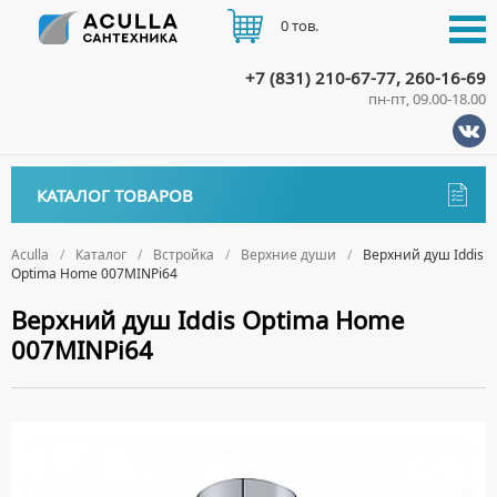
0 тов.
+7 (831) 210-67-77, 260-16-69
пн-пт, 09.00-18.00
КАТАЛОГ
КАТАЛОГ ТОВАРОВ
АКЦИИ
Аксессуары
ДОСТАВКА
Aculla
Каталог
Встройка
Верхние души
Верхний душ Iddis
Optima Home 007MINPi64
ДЕРЖАТЕЛИ
Биде
ОПЛАТА
Верхний душ Iddis Optima Home
ДИСПЕНСЕРЫ
НАПОЛЬНЫЕ БИДЕ
Ванны
007MINPi64
ДОЗАТОРЫ ДЛЯ МЫЛА
ПОДВЕСНЫЕ БИДЕ
АКРИЛОВЫЕ ВАННЫ
КОНТАКТЫ
Ванны комплектующие
ЕРШИКИ
КРЫШКИ ДЛЯ БИДЕ
МРАМОРНЫЕ ВАННЫ
БОКОВЫЕ ПАНЕЛИ
Водонагреватели
КРЮЧКИ
СИФОНЫ ДЛЯ БИДЕ
ОТДЕЛЬНОСТОЯЩИЕ ВАННЫ
НОЖКИ
ВОДОНАГРЕВАТЕЛИ КОМБИНИРОВАННОГО НАГРЕВА
Все для душа
МЫЛЬНИЦЫ
СТАЛЬНЫЕ ВАННЫ
ПОДГОЛОВНИКИ
ВОДОНАГРЕВАТЕЛИ КОСВЕННОГО НАГРЕВА
ПОЛОТЕНЦЕДЕРЖАТЕЛИ
ДУШЕВЫЕ ДВЕРИ
Встройка
СИДЯЧИЕ ВАННЫ