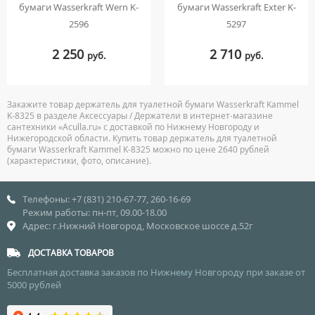
бумаги Wasserkraft Wern K-
бумаги Wasserkraft Exter K-
2596
5297
2 250
2 710
руб.
руб.
Закажите товар держатель для туалетной бумаги Wasserkraft Kammel
K-8325 в разделе Аксессуары / Держатели в интернет-магазине
сантехники «Aculla.ru» с доставкой по Нижнему Новгороду и
Нижегородской области. Купить товар держатель для туалетной
бумаги Wasserkraft Kammel K-8325 можно по цене 2640 рублей
(характеристики, фото, описание).
Телефоны: +7 (831) 210-67-77, 260-16-69
Режим работы: пн-пт, 09.00-18.00
Адрес: г.Нижний Новгород, Московское шоссе д.52г
ДОСТАВКА ТОВАРОВ
Бесплатная доставка заказов по Нижнему Новгороду при заказе от
5000 рублей