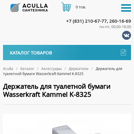
0 тов.
+7 (831) 210-67-77, 260-16-69
пн-пт, 09.00-18.00
КАТАЛОГ
КАТАЛОГ ТОВАРОВ
АКЦИИ
Аксессуары
ДОСТАВКА
Aculla
Каталог
Аксессуары
Держатели
Держатель для
туалетной бумаги Wasserkraft Kammel K-8325
ДЕРЖАТЕЛИ
ОПЛАТА
Держатель для туалетной бумаги
ДИСПЕНСЕРЫ
Wasserkraft Kammel K-8325
ДОЗАТОРЫ ДЛЯ МЫЛА
КОНТАКТЫ
ЕРШИКИ
КРЮЧКИ
МЫЛЬНИЦЫ
ПОЛОТЕНЦЕДЕРЖАТЕЛИ