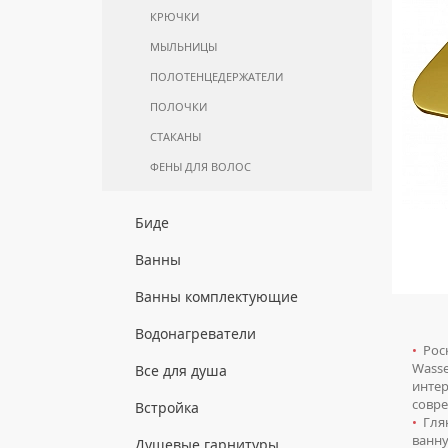
КРЮЧКИ
МЫЛЬНИЦЫ
ПОЛОТЕНЦЕДЕРЖАТЕЛИ
ПОЛОЧКИ
СТАКАНЫ
ФЕНЫ ДЛЯ ВОЛОС
Биде
НАПОЛЬНЫЕ БИДЕ
Ванны
ПОДВЕСНЫЕ БИДЕ
АКРИЛОВЫЕ ВАННЫ
Ванны комплектующие
КРЫШКИ ДЛЯ БИДЕ
МРАМОРНЫЕ ВАННЫ
БОКОВЫЕ ПАНЕЛИ
Водонагреватели
СИФОНЫ ДЛЯ БИДЕ
•
Роск
ОТДЕЛЬНОСТОЯЩИЕ ВАННЫ
НОЖКИ
ВОДОНАГРЕВАТЕЛИ
Wasse
Все для душа
КОМБИНИРОВАННОГО НАГРЕВА
СТАЛЬНЫЕ ВАННЫ
интер
ПОДГОЛОВНИКИ
совр
ДУШЕВЫЕ ДВЕРИ
Встройка
ВОДОНАГРЕВАТЕЛИ КОСВЕННОГО
СИДЯЧИЕ ВАННЫ
РАМЫ
•
Глян
НАГРЕВА
ДУШЕВЫЕ ЛЕЙКИ
ванну
ВЕРХНИЕ ДУШИ
Душевые гарнитуры
ЧУГУННЫЕ ВАННЫ