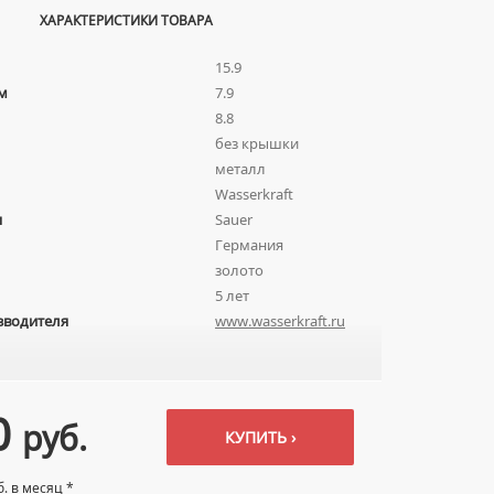
ХАРАКТЕРИСТИКИ ТОВАРА
15.9
м
7.9
8.8
без крышки
металл
Wasserkraft
я
Sauer
Германия
золото
5 лет
зводителя
www.wasserkraft.ru
0
руб.
КУПИТЬ ›
б. в месяц *