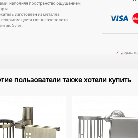
ками, наполняя пространство ощущением
орта
атель изготовлен из металла
покрытие цвета глянцевое золото
нтия: 5 лет.
✓
держател
гие пользователи также хотели купить