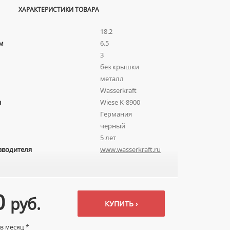
ХАРАКТЕРИСТИКИ ТОВАРА
18.2
м
6.5
3
без крышки
металл
Wasserkraft
я
Wiese K-8900
Германия
черный
5 лет
зводителя
www.wasserkraft.ru
0
руб.
КУПИТЬ ›
 в месяц *