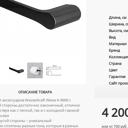
Длина, см
Ширина, с
Высота, см
Вид
Материал
Бренд
Коллекци
Страна
Цвет
Гарантия
Сайт прои
ОПИСАНИЕ ТОВАРА
 аксессуаров Wasserkraft Wiese K-8900 с
 стороны достаточно лаконичный, отлично
4 20
ствуя как с теплой, так и с холодной гаммой
рьера
угой стороны – уникальный
м сплетены разные тона, которые в разных
или от 700 руб.