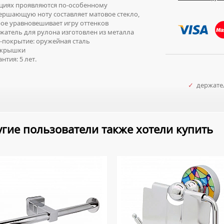
циях проявляются по-особенному
ршающую ноту составляет матовое стекло,
ое уравновешивает игру оттенков
атель для рулона изготовлен из металла
покрытие: оружейная сталь
 крышки
нтия: 5 лет.
✓
держател
гие пользователи также хотели купить