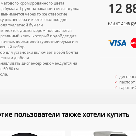
12 8
 матового хромированного цвета
а бумага 1 рулона заканчивается, втулка
 вынимается через то же отверстие
у диспенсера имеется окошко для
или от 2 148 ру
оля туалетной бумаги
мплекте с диспенсером поставляется
рсальный ключ, который подойдет для
гичных держателей туалетной бумаги и
ажный набор
р для установки включает в себя болты
ления и дюбеля
навливать диспенсер рекомендуется на
е 60-80 см
ола.
✓
диспенс
✓
паспорт 
✓
гаранти
гие пользователи также хотели купить