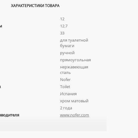
ХАРАКТЕРИСТИКИ ТОВАРА
12
м
12.7
33
для туалетной
бумаги
ручной
прямоугольная
нержавеющая
сталь
Nofer
я
Toilet
Испания
хром матовый
2 года
зводителя
www.nofer.com