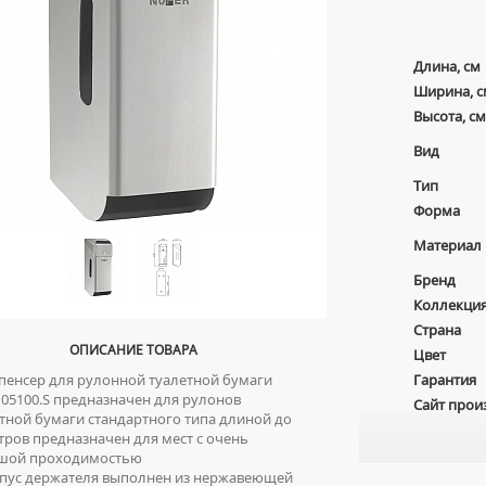
Длина, см
Ширина, с
Высота, см
Вид
Тип
Форма
Материал
Бренд
Коллекци
Страна
ОПИСАНИЕ ТОВАРА
Цвет
енсер для рулонной туалетной бумаги
Гарантия
 05100.S предназначен для рулонов
Сайт прои
тной бумаги стандартного типа длиной до
тров предназначен для мест с очень
шой проходимостью
ус держателя выполнен из нержавеющей