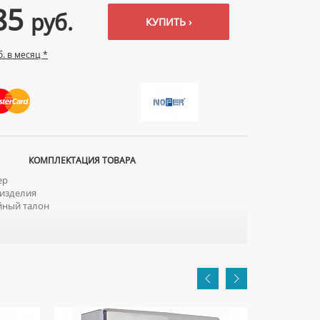
85
руб.
КУПИТЬ ›
б. в месяц *
КОМПЛЕКТАЦИЯ ТОВАРА
ер
изделия
йный талон