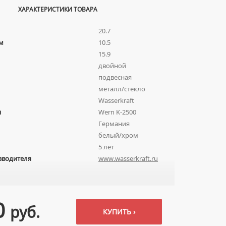
ХАРАКТЕРИСТИКИ ТОВАРА
20.7
м
10.5
15.9
двойной
подвесная
металл/стекло
Wasserkraft
я
Wern K-2500
Германия
белый/хром
5 лет
зводителя
www.wasserkraft.ru
0
руб.
КУПИТЬ ›