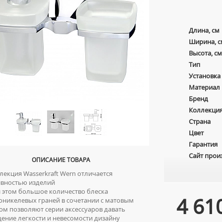
Длина, см
Ширина, с
Высота, см
Тип
Установка
Материал
Бренд
Коллекци
Страна
Цвет
Гарантия
Сайт прои
ОПИСАНИЕ ТОВАРА
екция Wasserkraft Wern отличается
ивностью изделий
этом большое количество блеска
4 61
никелевых граней в сочетании с матовым
ом позволяют серии аксессуаров давать
ние легкости и невесомости дизайну