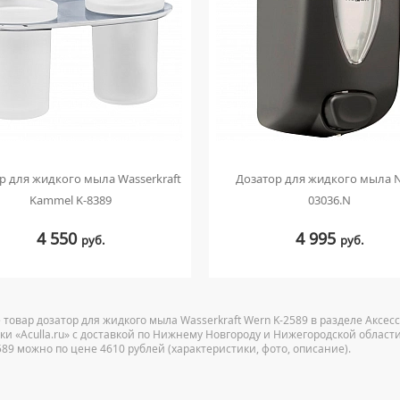
р для жидкого мыла Wasserkraft
Дозатор для жидкого мыла N
Kammel K-8389
03036.N
4 550
4 995
руб.
руб.
 товар дозатор для жидкого мыла Wasserkraft Wern K-2589 в разделе Аксес
ки «Aculla.ru» с доставкой по Нижнему Новгороду и Нижегородской области
589 можно по цене 4610 рублей (характеристики, фото, описание).