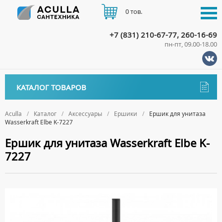
0 тов.
+7 (831) 210-67-77, 260-16-69
пн-пт, 09.00-18.00
КАТАЛОГ
КАТАЛОГ ТОВАРОВ
АКЦИИ
Аксессуары
ДОСТАВКА
Aculla
Каталог
Аксессуары
Ершики
Ершик для унитаза
Wasserkraft Elbe K-7227
ДЕРЖАТЕЛИ
ОПЛАТА
Ершик для унитаза Wasserkraft Elbe K-
ДИСПЕНСЕРЫ
7227
ДОЗАТОРЫ ДЛЯ МЫЛА
КОНТАКТЫ
ЕРШИКИ
КРЮЧКИ
МЫЛЬНИЦЫ
ПОЛОТЕНЦЕДЕРЖАТЕЛИ