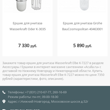
Ершик для унитаза
Ершик для унитаза Grohe
Wasserkraft Oder K-3035
BauCosmopolitan 40463001
7 330
5 890
руб.
руб.
Закажите товар ершик для унитаза Wasserkraft Elbe K-7227 в разделе
Аксессуары / Ершики в интернет-магазине сантехники «Aculla.ru» с
доставкой по Нижнему Новгороду и Нижегородской области. Купить
товар ершик для унитаза Wasserkraft Elbe K-7227 можно по цене 7350
рублей (характеристики, фото, описание).
Телефоны: +7 (831) 210-67-77, 260-16-69
Режим работы: пн-пт, 09.00-18.00
Адрес: г.Нижний Новгород, Московское шоссе д.52г