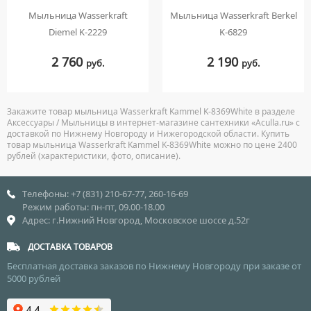
Мыльница Wasserkraft
Мыльница Wasserkraft Berkel
Diemel K-2229
K-6829
2 760
2 190
руб.
руб.
Закажите товар мыльница Wasserkraft Kammel K-8369White в разделе
Аксессуары / Мыльницы в интернет-магазине сантехники «Aculla.ru» с
доставкой по Нижнему Новгороду и Нижегородской области. Купить
товар мыльница Wasserkraft Kammel K-8369White можно по цене 2400
рублей (характеристики, фото, описание).
Телефоны: +7 (831) 210-67-77, 260-16-69
Режим работы: пн-пт, 09.00-18.00
Адрес: г.Нижний Новгород, Московское шоссе д.52г
ДОСТАВКА ТОВАРОВ
Бесплатная доставка заказов по Нижнему Новгороду при заказе от
5000 рублей