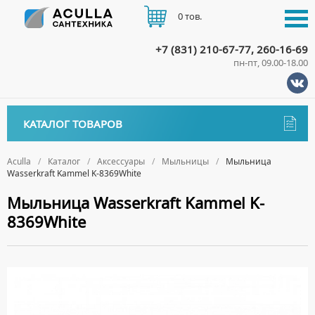
0 тов.
+7 (831) 210-67-77, 260-16-69
пн-пт, 09.00-18.00
КАТАЛОГ
КАТАЛОГ ТОВАРОВ
АКЦИИ
Аксессуары
ДОСТАВКА
Aculla
Каталог
Аксессуары
Мыльницы
Мыльница
Wasserkraft Kammel K-8369White
ДЕРЖАТЕЛИ
ОПЛАТА
Мыльница Wasserkraft Kammel K-
ДИСПЕНСЕРЫ
8369White
ДОЗАТОРЫ ДЛЯ МЫЛА
КОНТАКТЫ
ЕРШИКИ
КРЮЧКИ
МЫЛЬНИЦЫ
ПОЛОТЕНЦЕДЕРЖАТЕЛИ