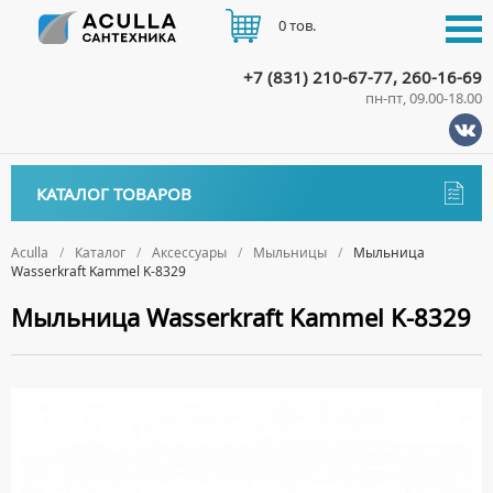
0 тов.
+7 (831) 210-67-77, 260-16-69
пн-пт, 09.00-18.00
КАТАЛОГ
КАТАЛОГ ТОВАРОВ
АКЦИИ
Аксессуары
ДОСТАВКА
Aculla
Каталог
Аксессуары
Мыльницы
Мыльница
Wasserkraft Kammel K-8329
ДЕРЖАТЕЛИ
ОПЛАТА
Мыльница Wasserkraft Kammel K-8329
ДИСПЕНСЕРЫ
ДОЗАТОРЫ ДЛЯ МЫЛА
КОНТАКТЫ
ЕРШИКИ
КРЮЧКИ
МЫЛЬНИЦЫ
ПОЛОТЕНЦЕДЕРЖАТЕЛИ