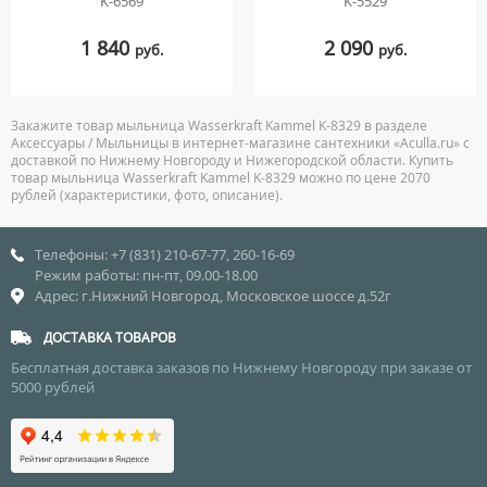
K-6569
K-5529
1 840
2 090
руб.
руб.
Закажите товар мыльница Wasserkraft Kammel K-8329 в разделе
Аксессуары / Мыльницы в интернет-магазине сантехники «Aculla.ru» с
доставкой по Нижнему Новгороду и Нижегородской области. Купить
товар мыльница Wasserkraft Kammel K-8329 можно по цене 2070
рублей (характеристики, фото, описание).
Телефоны: +7 (831) 210-67-77, 260-16-69
Режим работы: пн-пт, 09.00-18.00
Адрес: г.Нижний Новгород, Московское шоссе д.52г
ДОСТАВКА ТОВАРОВ
Бесплатная доставка заказов по Нижнему Новгороду при заказе от
5000 рублей