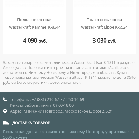
Полка стеклянная
Полка стеклянная
Wasserkraft Kammel K-8344
Wasserkraft Lippe K-6524
4 090
3 030
руб.
руб.
Закажите товар полка металлическая Wasserkraft Isar K-1811 в разделе
Аксессуары / Полочки в интернет-магазине сантехники «Aculla.ru» с
доставкой по Нижнему Новгороду и Нижегородской области. Купить
товар полка металлическая Wasserkraft Isar K-1811 можно по цене 3590
рублей (характеристики, фото, описание).
Телефоны: +7 (831) 210-67-77, 260-16-69
Режим работы: пн-пт, 09.00-18.00
Адрес: г.Нижний Новгород, Московское шоссе д.52г
ДОСТАВКА ТОВАРОВ
Бесплатная доставка заказов по Нижнему Новгороду при заказе от
5000 рублей