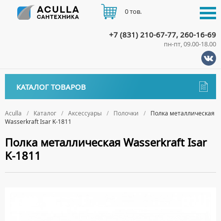
0 тов.
+7 (831) 210-67-77, 260-16-69
пн-пт, 09.00-18.00
КАТАЛОГ
КАТАЛОГ ТОВАРОВ
АКЦИИ
Аксессуары
ДОСТАВКА
Aculla
Каталог
Аксессуары
Полочки
Полка металлическая
Wasserkraft Isar K-1811
ДЕРЖАТЕЛИ
ОПЛАТА
Полка металлическая Wasserkraft Isar
ДИСПЕНСЕРЫ
K-1811
ДОЗАТОРЫ ДЛЯ МЫЛА
КОНТАКТЫ
ЕРШИКИ
КРЮЧКИ
МЫЛЬНИЦЫ
ПОЛОТЕНЦЕДЕРЖАТЕЛИ