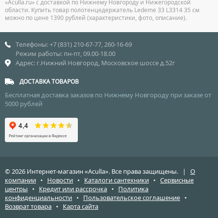
«Aculla.ru» с доставкой по Нижнему Новгороду и Нижегородской
области. Купить товар полотенцедержатель Ledeme 33 L3314 35 см
можно по цене 1390 рублей (характеристики, фото, описание).
Телефоны: +7 (831) 210-67-77, 260-16-69
Режим работы: пн-пт, 09.00-18.00
Адрес: г.Нижний Новгород, Московское шоссе д.52г
ДОСТАВКА ТОВАРОВ
Бесплатная доставка заказов по Нижнему Новгороду при заказе от
5000 рублей
© 2026 Интернет-магазин «Aculla». Все права защищены. |
О
компании
•
Новости
•
Каталоги сантехники
•
Сервисные
центры
•
Кредит или рассрочка
•
Политика
конфиденциальности
•
Пользовательское соглашение
•
Возврат товара
•
Карта сайта