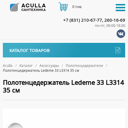
0 тов.
+7 (831) 210-67-77, 260-16-69
пн-пт, 09.00-18.00
КАТАЛОГ
КАТАЛОГ ТОВАРОВ
АКЦИИ
Аксессуары
ДОСТАВКА
Aculla
Каталог
Аксессуары
Полотенцедержатели
Полотенцедержатель Ledeme 33 L3314 35 см
ДЕРЖАТЕЛИ
ОПЛАТА
Полотенцедержатель Ledeme 33 L3314
ДИСПЕНСЕРЫ
35 см
ДОЗАТОРЫ ДЛЯ МЫЛА
КОНТАКТЫ
ЕРШИКИ
КРЮЧКИ
МЫЛЬНИЦЫ
ПОЛОТЕНЦЕДЕРЖАТЕЛИ