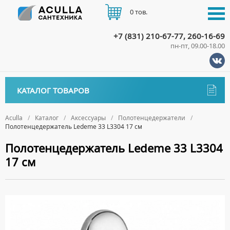
0 тов.
+7 (831) 210-67-77, 260-16-69
пн-пт, 09.00-18.00
КАТАЛОГ
КАТАЛОГ ТОВАРОВ
АКЦИИ
Аксессуары
ДОСТАВКА
Aculla
Каталог
Аксессуары
Полотенцедержатели
Полотенцедержатель Ledeme 33 L3304 17 см
ДЕРЖАТЕЛИ
ОПЛАТА
Полотенцедержатель Ledeme 33 L3304
ДИСПЕНСЕРЫ
17 см
ДОЗАТОРЫ ДЛЯ МЫЛА
КОНТАКТЫ
ЕРШИКИ
КРЮЧКИ
МЫЛЬНИЦЫ
ПОЛОТЕНЦЕДЕРЖАТЕЛИ