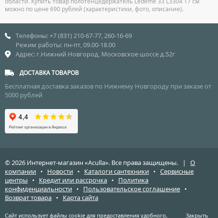
области. Купить товар полотенцедержатель Ledeme 33 L3304 17 см
можно по цене 690 рублей (характеристики, фото, описание).
Телефоны: +7 (831) 210-67-77, 260-16-69
Режим работы: пн-пт, 09.00-18.00
Адрес: г.Нижний Новгород, Московское шоссе д.52г
ДОСТАВКА ТОВАРОВ
Бесплатная доставка заказов по Нижнему Новгороду при заказе от
5000 рублей
© 2026 Интернет-магазин «Aculla». Все права защищены. |
О
компании
•
Новости
•
Каталоги сантехники
•
Сервисные
центры
•
Кредит или рассрочка
•
Политика
конфиденциальности
•
Пользовательское соглашение
•
Возврат товара
•
Карта сайта
Сайт использует файлы cookie для предоставления удобного,
Закрыть