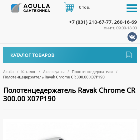
0 тов.
+7 (831) 210-67-77, 260-16-69
пн-пт, 09.00-18.00
КАТАЛОГ
КАТАЛОГ ТОВАРОВ
АКЦИИ
Аксессуары
ДОСТАВКА
Aculla
Каталог
Аксессуары
Полотенцедержатели
Полотенцедержатель Ravak Chrome CR 300.00 X07P190
ДЕРЖАТЕЛИ
ОПЛАТА
Полотенцедержатель Ravak Chrome CR
ДИСПЕНСЕРЫ
300.00 X07P190
ДОЗАТОРЫ ДЛЯ МЫЛА
КОНТАКТЫ
ЕРШИКИ
КРЮЧКИ
МЫЛЬНИЦЫ
ПОЛОТЕНЦЕДЕРЖАТЕЛИ