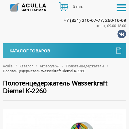
0 тов.
+7 (831) 210-67-77, 260-16-69
пн-пт, 09.00-18.00
КАТАЛОГ
КАТАЛОГ ТОВАРОВ
АКЦИИ
Аксессуары
ДОСТАВКА
Aculla
Каталог
Аксессуары
Полотенцедержатели
Полотенцедержатель Wasserkraft Diemel K-2260
ДЕРЖАТЕЛИ
ОПЛАТА
Полотенцедержатель Wasserkraft
ДИСПЕНСЕРЫ
Diemel K-2260
ДОЗАТОРЫ ДЛЯ МЫЛА
КОНТАКТЫ
ЕРШИКИ
КРЮЧКИ
МЫЛЬНИЦЫ
ПОЛОТЕНЦЕДЕРЖАТЕЛИ