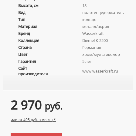
НАЖИМНЫЕ СУШИЛКИ ДЛЯ РУК
ВРЕЗНЫЕ УМЫВАЛЬНИКИ
Высота, см
18
Унитазы
СМЕСИТЕЛИ ДЛЯ УМЫВАЛЬНИКА
ПОГРУЖНЫЕ СУШИЛКИ ДЛЯ РУК
Вид
полотенцедержатель
ДВОЙНЫЕ УМЫВАЛЬНИКИ
ПОДВЕСНЫЕ УНИТАЗЫ
СМЕСИТЕЛИ МОНО
Тип
кольцо
МЕБЕЛЬНЫЕ УМЫВАЛЬНИКИ
ПРИСТАВНЫЕ УНИТАЗЫ
СМЕСИТЕЛИ НА БОРТ ВАННЫ
Материал
металл/акрил
НАКЛАДНЫЕ УМЫВАЛЬНИКИ
Бренд
Wasserkraft
УНИТАЗЫ-КОМПАКТЫ
ТЕРМОСТАТИЧЕСКИЕ СМЕСИТЕЛИ
Коллекция
Diemel K-2200
ПОДВЕСНЫЕ УМЫВАЛЬНИКИ
УНИТАЗЫ С БИДЕТКОЙ
ЦВЕТНЫЕ СМЕСИТЕЛИ
Страна
Германия
УМЫВАЛЬНИКИ НАД СТИРАЛЬНЫМИ МАШИНАМИ
КРЫШКИ-СИДЕНЬЯ
УГЛОВЫЕ ВЕНТИЛЯ ДЛЯ СМЕСИТЕЛЕЙ
Цвет
хром/мультиколор
УМЫВАЛЬНИКИ С ПЬЕДЕСТАЛАМИ
Гарантия
5 лет
КОМПЛЕКТУЮЩИЕ ДЛЯ УНИТАЗОВ
Сайт
ПЬЕДЕСТАЛЫ ДЛЯ УМЫВАЛЬНИКОВ
www.wasserkraft.ru
производителя
ПОЛУПЬЕДЕСТАЛЫ ДЛЯ УМЫВАЛЬНИКОВ
2 970
руб.
или от 495 руб. в месяц *