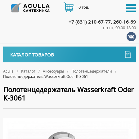
0 тов.
+7 (831) 210-67-77, 260-16-69
пн-пт, 09.00-18.00
КАТАЛОГ
КАТАЛОГ ТОВАРОВ
АКЦИИ
Аксессуары
ДОСТАВКА
Aculla
Каталог
Аксессуары
Полотенцедержатели
Полотенцедержатель Wasserkraft Oder K-3061
ДЕРЖАТЕЛИ
ОПЛАТА
Полотенцедержатель Wasserkraft Oder
ДИСПЕНСЕРЫ
K-3061
ДОЗАТОРЫ ДЛЯ МЫЛА
КОНТАКТЫ
ЕРШИКИ
КРЮЧКИ
МЫЛЬНИЦЫ
ПОЛОТЕНЦЕДЕРЖАТЕЛИ