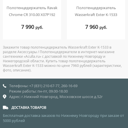
Полотенцедержатель Ravak
Полотенцедержатель
Chrome CR 310.00 X07P192
Wasserkraft Exter K-1533
7 990
7 960
руб.
руб.
Закажите товар полотенцедержатель Wasserkraft Exter K-1533 в
разделе Аксессуары / Полотенцедержатели в интернет-магазине
сантехники «Aculla.ru» с доставкой по Нижнему Новгороду и
Нижегородской области. Купить товар полотенцедержатель
Wasserkraft Exter K-1533 можно по цене 7960 рублей (характеристики,
фото, описание).
Телефоны: +7 (831) 210-67-77, 260-16-69
Режим работы: пн-пт, 09.00-18.00
Адрес: г.Нижний Новгород, Московское шоссе д.52г
ДОСТАВКА ТОВАРОВ
Бесплатная доставка заказов по Нижнему Новгороду при заказе от
5000 рублей