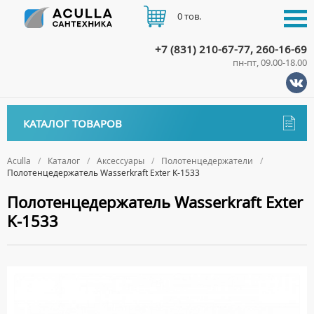
0 тов.
+7 (831) 210-67-77, 260-16-69
пн-пт, 09.00-18.00
КАТАЛОГ
КАТАЛОГ ТОВАРОВ
АКЦИИ
Аксессуары
ДОСТАВКА
Aculla
Каталог
Аксессуары
Полотенцедержатели
Полотенцедержатель Wasserkraft Exter K-1533
ДЕРЖАТЕЛИ
ОПЛАТА
Полотенцедержатель Wasserkraft Exter
ДИСПЕНСЕРЫ
K-1533
ДОЗАТОРЫ ДЛЯ МЫЛА
КОНТАКТЫ
ЕРШИКИ
КРЮЧКИ
МЫЛЬНИЦЫ
ПОЛОТЕНЦЕДЕРЖАТЕЛИ