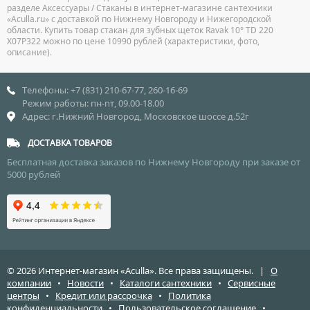
разделе Аксессуары / Стаканы в интернет-магазине сантехники
«Aculla.ru» с доставкой по Нижнему Новгороду и Нижегородской
области. Купить товар стакан для зубных щеток Ravak 10° TD 220
X07P322 можно по цене 10990 рублей (характеристики, фото,
описание).
Телефоны: +7 (831) 210-67-77, 260-16-69
Режим работы: пн-пт, 09.00-18.00
Адрес: г.Нижний Новгород, Московское шоссе д.52г
ДОСТАВКА ТОВАРОВ
Бесплатная доставка заказов по Нижнему Новгороду при заказе от
5000 рублей
© 2026 Интернет-магазин «Aculla». Все права защищены. |
О
компании
•
Новости
•
Каталоги сантехники
•
Сервисные
центры
•
Кредит или рассрочка
•
Политика
конфиденциальности
•
Пользовательское соглашение
•