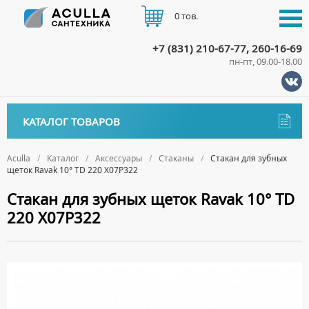
0 тов.
+7 (831) 210-67-77, 260-16-69
пн-пт, 09.00-18.00
КАТАЛОГ
КАТАЛОГ ТОВАРОВ
АКЦИИ
Аксессуары
ДОСТАВКА
Aculla
Каталог
Аксессуары
Стаканы
Стакан для зубных
щеток Ravak 10° TD 220 X07P322
ДЕРЖАТЕЛИ
ОПЛАТА
Стакан для зубных щеток Ravak 10° TD
ДИСПЕНСЕРЫ
220 X07P322
ДОЗАТОРЫ ДЛЯ МЫЛА
КОНТАКТЫ
ЕРШИКИ
КРЮЧКИ
МЫЛЬНИЦЫ
ПОЛОТЕНЦЕДЕРЖАТЕЛИ