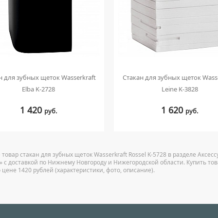
н для зубных щеток Wasserkraft
Стакан для зубных щеток Wasse
Elba K-2728
Leine K-3828
1 420
1 620
руб.
руб.
 товар стакан для зубных щеток Wasserkraft Rossel K-5728 в разделе Аксе
u» с доставкой по Нижнему Новгороду и Нижегородской области. Купить това
 цене 1420 рублей (характеристики, фото, описание).