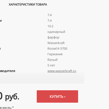
ХАРАКТЕРИСТИКИ ТОВАРА
7.4
м
7.4
10.2
одинарный
фарфор
Wasserkraft
я
Rossel K-5700
Германия
белый
5 лет
зводителя
www.wasserkraft.ru
0
руб.
КУПИТЬ ›
 в месяц *