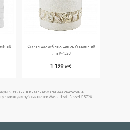
rkraft
Стакан для зубных щеток Wasserkraft
Стакан дл
Inn K-4328
1 190
руб.
ссуары / Стаканы в интернет-магазине сантехники
р стакан для зубных щеток Wasserkraft Rossel K-5728