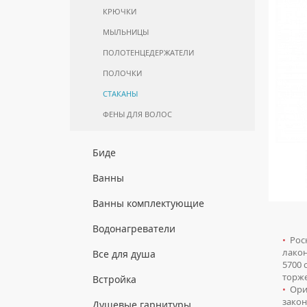
КРЮЧКИ
МЫЛЬНИЦЫ
ПОЛОТЕНЦЕДЕРЖАТЕЛИ
ПОЛОЧКИ
СТАКАНЫ
ФЕНЫ ДЛЯ ВОЛОС
Биде
НАПОЛЬНЫЕ БИДЕ
Ванны
ПОДВЕСНЫЕ БИДЕ
АКРИЛОВЫЕ ВАННЫ
Ванны комплектующие
КРЫШКИ ДЛЯ БИДЕ
МРАМОРНЫЕ ВАННЫ
БОКОВЫЕ ПАНЕЛИ
Водонагреватели
СИФОНЫ ДЛЯ БИДЕ
•
Роск
ОТДЕЛЬНОСТОЯЩИЕ ВАННЫ
НОЖКИ
ВОДОНАГРЕВАТЕЛИ
лакон
Все для душа
КОМБИНИРОВАННОГО НАГРЕВА
СТАЛЬНЫЕ ВАННЫ
5700
ПОДГОЛОВНИКИ
торж
ДУШЕВЫЕ ДВЕРИ
Встройка
ВОДОНАГРЕВАТЕЛИ КОСВЕННОГО
СИДЯЧИЕ ВАННЫ
РАМЫ
•
Ориг
НАГРЕВА
ДУШЕВЫЕ ЛЕЙКИ
закон
ВЕРХНИЕ ДУШИ
Душевые гарнитуры
ЧУГУННЫЕ ВАННЫ