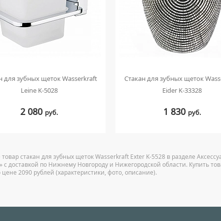
н для зубных щеток Wasserkraft
Стакан для зубных щеток Wasse
Leine K-5028
Eider K-33328
2 080
1 830
руб.
руб.
 товар стакан для зубных щеток Wasserkraft Exter K-5528 в разделе Аксес
u» с доставкой по Нижнему Новгороду и Нижегородской области. Купить това
 цене 2090 рублей (характеристики, фото, описание).