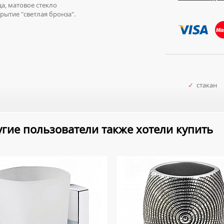
а, матовое стекло
ытие "светлая бронза".
✓
стакан
гие пользователи также хотели купить