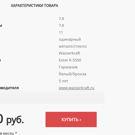
ХАРАКТЕРИСТИКИ ТОВАРА
7.8
м
7.8
11
одинарный
металл/стекло
Wasserkraft
я
Exter K-5500
Германия
белый/бронза
5 лет
зводителя
www.wasserkraft.ru
0
руб.
КУПИТЬ ›
 в месяц *