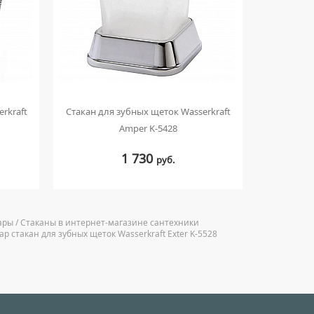
rkraft
Стакан для зубных щеток Wasserkraft
Стакан дл
Amper K-5428
1 730
руб.
суары / Стаканы в интернет-магазине сантехники
р стакан для зубных щеток Wasserkraft Exter K-5528