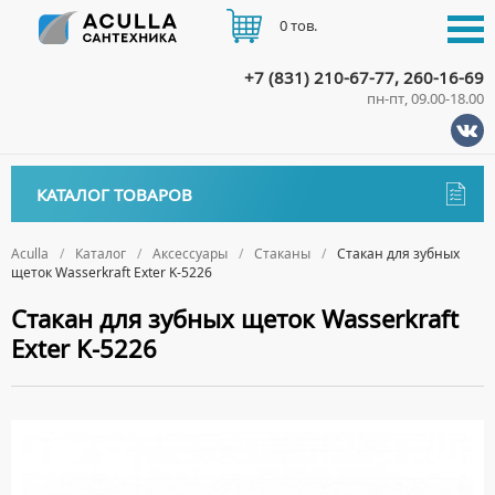
0 тов.
+7 (831) 210-67-77, 260-16-69
пн-пт, 09.00-18.00
КАТАЛОГ
КАТАЛОГ ТОВАРОВ
АКЦИИ
Аксессуары
ДОСТАВКА
Aculla
Каталог
Аксессуары
Стаканы
Стакан для зубных
щеток Wasserkraft Exter K-5226
ДЕРЖАТЕЛИ
ОПЛАТА
Стакан для зубных щеток Wasserkraft
ДИСПЕНСЕРЫ
Exter K-5226
ДОЗАТОРЫ ДЛЯ МЫЛА
КОНТАКТЫ
ЕРШИКИ
КРЮЧКИ
МЫЛЬНИЦЫ
ПОЛОТЕНЦЕДЕРЖАТЕЛИ