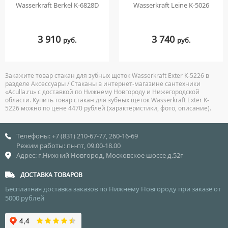
Wasserkraft Berkel K-6828D
Wasserkraft Leine K-5026
3 910
3 740
руб.
руб.
Закажите товар стакан для зубных щеток Wasserkraft Exter K-5226 в
разделе Аксессуары / Стаканы в интернет-магазине сантехники
«Aculla.ru» с доставкой по Нижнему Новгороду и Нижегородской
области. Купить товар стакан для зубных щеток Wasserkraft Exter K-
5226 можно по цене 4470 рублей (характеристики, фото, описание).
Телефоны: +7 (831) 210-67-77, 260-16-69
Режим работы: пн-пт, 09.00-18.00
Адрес: г.Нижний Новгород, Московское шоссе д.52г
ДОСТАВКА ТОВАРОВ
Бесплатная доставка заказов по Нижнему Новгороду при заказе от
5000 рублей