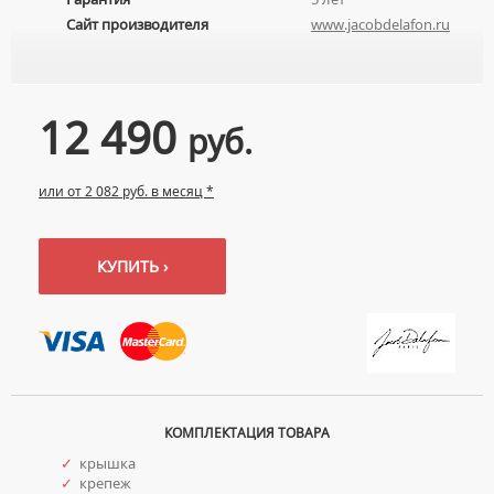
УМЫВАЛЬНИКИ С ПЬЕДЕСТАЛАМИ
Сайт производителя
www.jacobdelafon.ru
КОМПЛЕКТУЮЩИЕ ДЛЯ УНИТАЗОВ
ПЬЕДЕСТАЛЫ ДЛЯ УМЫВАЛЬНИКОВ
ПОЛУПЬЕДЕСТАЛЫ ДЛЯ УМЫВАЛЬНИКОВ
12 490
руб.
или от 2 082 руб. в месяц *
КУПИТЬ ›
КОМПЛЕКТАЦИЯ ТОВАРА
✓
крышка
✓
крепеж