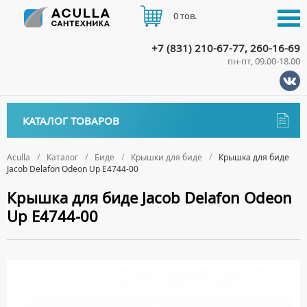
0 тов.
+7 (831) 210-67-77, 260-16-69
пн-пт, 09.00-18.00
КАТАЛОГ
КАТАЛОГ ТОВАРОВ
АКЦИИ
Аксессуары
ДОСТАВКА
Aculla
Каталог
Биде
Крышки для биде
Крышка для биде
Jacob Delafon Odeon Up E4744-00
ДЕРЖАТЕЛИ
Биде
ОПЛАТА
Крышка для биде Jacob Delafon Odeon
ДИСПЕНСЕРЫ
НАПОЛЬНЫЕ БИДЕ
Up E4744-00
ДОЗАТОРЫ ДЛЯ МЫЛА
ПОДВЕСНЫЕ БИДЕ
КОНТАКТЫ
ЕРШИКИ
КРЫШКИ ДЛЯ БИДЕ
КРЮЧКИ
СИФОНЫ ДЛЯ БИДЕ
МЫЛЬНИЦЫ
ПОЛОТЕНЦЕДЕРЖАТЕЛИ
Ванны