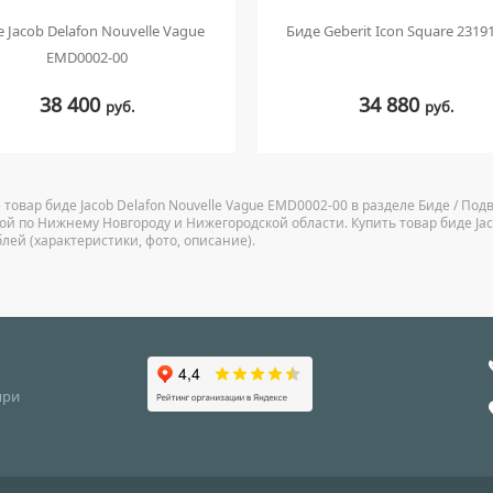
 Jacob Delafon Nouvelle Vague
Биде Geberit Icon Square 2319
EMD0002-00
38 400
34 880
руб.
руб.
 товар биде Jacob Delafon Nouvelle Vague EMD0002-00 в разделе Биде / Под
кой по Нижнему Новгороду и Нижегородской области. Купить товар биде Ja
блей (характеристики, фото, описание).
при