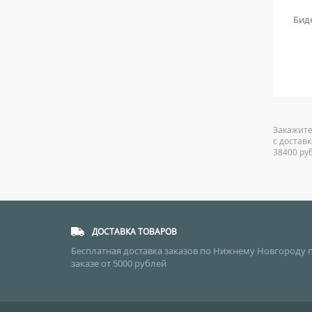
ME0002-00
Биде Grohe Euro Ceramic 39208000
Биде
45 990
руб.
Закажите
с достав
38400 ру
ДОСТАВКА ТОВАРОВ
Бесплатная доставка заказов по Нижнему Новгороду 
заказе от 5000 рублей