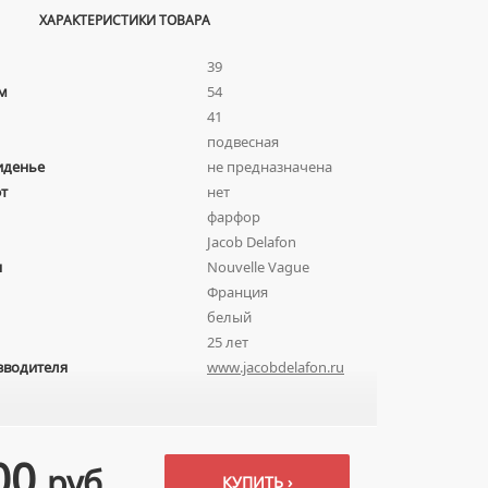
ХАРАКТЕРИСТИКИ ТОВАРА
39
м
54
41
подвесная
иденье
не предназначена
т
нет
фарфор
Jacob Delafon
я
Nouvelle Vague
Франция
белый
25 лет
зводителя
www.jacobdelafon.ru
00
руб.
КУПИТЬ ›