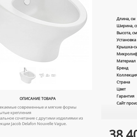
Длина, см
Ширина, с
Высота, см
Установка
Крышка-с
Микролиф
Материал
Бренд
Коллекци
Страна
Цвет
Гарантия
ОПИСАНИЕ ТОВАРА
Сайт прои
каемые современные и мягкие формы
ытые крепления
льное сочетание с другими изделиями из
кции Jacob Delafon Nouvelle Vague.
38 4