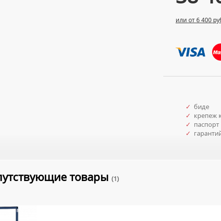
или от 6 400 ру
✓
биде
✓
крепеж к
✓
паспорт 
✓
гаранти
путствующие товары
(1)