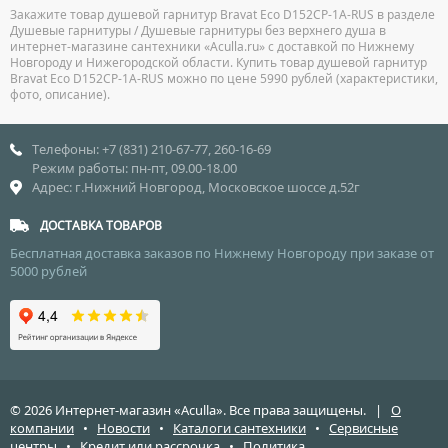
Закажите товар душевой гарнитур Bravat Eco D152CP-1A-RUS в разделе
Душевые гарнитуры / Душевые гарнитуры без верхнего душа в
интернет-магазине сантехники «Aculla.ru» с доставкой по Нижнему
Новгороду и Нижегородской области. Купить товар душевой гарнитур
Bravat Eco D152CP-1A-RUS можно по цене 5990 рублей (характеристики,
фото, описание).
Телефоны: +7 (831) 210-67-77, 260-16-69
Режим работы: пн-пт, 09.00-18.00
Адрес: г.Нижний Новгород, Московское шоссе д.52г
ДОСТАВКА ТОВАРОВ
Бесплатная доставка заказов по Нижнему Новгороду при заказе от
5000 рублей
© 2026 Интернет-магазин «Aculla». Все права защищены. |
О
компании
•
Новости
•
Каталоги сантехники
•
Сервисные
центры
•
Кредит или рассрочка
•
Политика