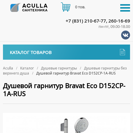
0 тов.
+7 (831) 210-67-77, 260-16-69
пн-пт, 09.00-18.00
КАТАЛОГ
КАТАЛОГ ТОВАРОВ
АКЦИИ
Аксессуары
ДОСТАВКА
Aculla
Каталог
Душевые гарнитуры
Душевые гарнитуры без
верхнего душа
Душевой гарнитур Bravat Eco D152CP-1A-RUS
ДЕРЖАТЕЛИ
Биде
ОПЛАТА
Душевой гарнитур Bravat Eco D152CP-
ДИСПЕНСЕРЫ
НАПОЛЬНЫЕ БИДЕ
Ванны
1A-RUS
ДОЗАТОРЫ ДЛЯ МЫЛА
ПОДВЕСНЫЕ БИДЕ
АКРИЛОВЫЕ ВАННЫ
КОНТАКТЫ
Ванны комплектующие
ЕРШИКИ
КРЫШКИ ДЛЯ БИДЕ
МРАМОРНЫЕ ВАННЫ
БОКОВЫЕ ПАНЕЛИ
Водонагреватели
КРЮЧКИ
СИФОНЫ ДЛЯ БИДЕ
ОТДЕЛЬНОСТОЯЩИЕ ВАННЫ
НОЖКИ
ВОДОНАГРЕВАТЕЛИ КОМБИНИРОВАННОГО НАГРЕВА
Все для душа
МЫЛЬНИЦЫ
СТАЛЬНЫЕ ВАННЫ
ПОДГОЛОВНИКИ
ВОДОНАГРЕВАТЕЛИ КОСВЕННОГО НАГРЕВА
ПОЛОТЕНЦЕДЕРЖАТЕЛИ
ДУШЕВЫЕ ДВЕРИ
Встройка
СИДЯЧИЕ ВАННЫ