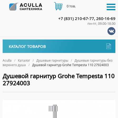
0 тов.
+7 (831) 210-67-77, 260-16-69
пн-пт, 09.00-18.00
КАТАЛОГ
КАТАЛОГ ТОВАРОВ
АКЦИИ
Аксессуары
ДОСТАВКА
Aculla
Каталог
Душевые гарнитуры
Душевые гарнитуры без
верхнего душа
Душевой гарнитур Grohe Tempesta 110 27924003
ДЕРЖАТЕЛИ
Биде
ОПЛАТА
Душевой гарнитур Grohe Tempesta 110
ДИСПЕНСЕРЫ
НАПОЛЬНЫЕ БИДЕ
Ванны
27924003
ДОЗАТОРЫ ДЛЯ МЫЛА
ПОДВЕСНЫЕ БИДЕ
АКРИЛОВЫЕ ВАННЫ
КОНТАКТЫ
Ванны комплектующие
ЕРШИКИ
КРЫШКИ ДЛЯ БИДЕ
МРАМОРНЫЕ ВАННЫ
БОКОВЫЕ ПАНЕЛИ
Водонагреватели
КРЮЧКИ
СИФОНЫ ДЛЯ БИДЕ
ОТДЕЛЬНОСТОЯЩИЕ ВАННЫ
НОЖКИ
ВОДОНАГРЕВАТЕЛИ КОМБИНИРОВАННОГО НАГРЕВА
Все для душа
МЫЛЬНИЦЫ
СТАЛЬНЫЕ ВАННЫ
ПОДГОЛОВНИКИ
ВОДОНАГРЕВАТЕЛИ КОСВЕННОГО НАГРЕВА
ПОЛОТЕНЦЕДЕРЖАТЕЛИ
ДУШЕВЫЕ ДВЕРИ
Встройка
СИДЯЧИЕ ВАННЫ