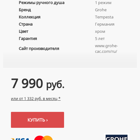
Режимы ручного душа
1 режим
УМЫВАЛЬНИКИ С ПЬЕДЕСТАЛАМИ
КОМПЛЕКТУЮЩИЕ ДЛЯ УНИТАЗОВ
Бренд
Grohe
ПЬЕДЕСТАЛЫ ДЛЯ УМЫВАЛЬНИКОВ
Коллекция
Tempesta
ПОЛУПЬЕДЕСТАЛЫ ДЛЯ УМЫВАЛЬНИКОВ
Страна
Германия
Цвет
хром
Гарантия
5 лет
www.grohe-
Сайт производителя
cac.com/ru/
7 990
руб.
или от 1 332 руб. в месяц *
КУПИТЬ ›