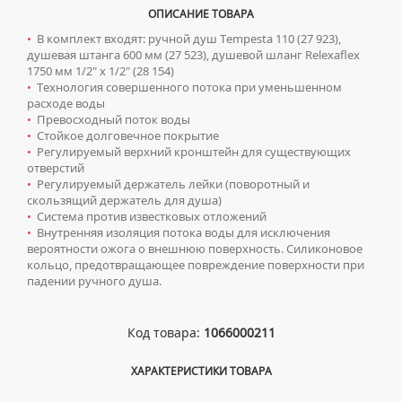
ЗЕРКАЛЬНЫЕ ШКАФЫ С ПОДСВЕТКОЙ
МОЙКИ ДЛЯ ПОДСТОЛЬНОГО МОНТАЖА
ОПИСАНИЕ ТОВАРА
СИФОНЫ ДЛЯ ПИССУАРОВ
ВОДЯНЫЕ ПОЛОТЕНЦЕСУШИТЕЛИ
Радиаторы отопления
КЛАВИШИ СМЫВА ДЛЯ ИНСТАЛЛЯЦИЙ
ПЕНАЛЫ НАПОЛЬНЫЕ
МОЙКИ ИЗ ИСКУССТВЕННОГО КАМНЯ
•
В комплект входят: ручной душ Tempesta 110 (27 923),
СМЫВНЫЕ УСТРОЙСТВА ДЛЯ ПИССУАРОВ
ЭЛЕКТРИЧЕСКИЕ ПОЛОТЕНЦЕСУШИТЕЛИ
КОМПЛЕКТУЮЩИЕ ДЛЯ ИНСТАЛЛЯЦИЙ
душевая штанга 600 мм (27 523), душевой шланг Relexaflex
АЛЮМИНИЕВЫЕ РАДИАТОРЫ
Ревизионные люки
ПЕНАЛЫ ПОДВЕСНЫЕ
МОЙКИ ИЗ НЕРЖАВЕЮЩЕЙ СТАЛИ
1750 мм 1/2" x 1/2" (28 154)
КОМПЛЕКТУЮЩИЕ ДЛЯ ПОЛОТЕНЦЕСУШИТЕЛЕЙ
БИМЕТАЛЛИЧЕСКИЕ РАДИАТОРЫ
ПОЛУПЕНАЛЫ НАПОЛЬНЫЕ
•
Технология совершенного потока при уменьшенном
ЛЮКИ ПОД ПЛИТКУ
Сантехника для МГН
МРАМОРНЫЕ МОЙКИ
расходе воды
СТАЛЬНЫЕ РАДИАТОРЫ
ПОЛУПЕНАЛЫ ПОДВЕСНЫЕ
ЛЮКИ ПОД ПОКРАСКУ
ПРОФЕССИОНАЛЬНЫЕ МОЙКИ
•
Превосходный поток воды
ИНСТАЛЛЯЦИИ ДЛЯ МГН
Смесители
•
Стойкое долговечное покрытие
КОМПЛЕКТУЮЩИЕ ДЛЯ РАДИАТОРОВ
ТУМБЫ С УМЫВАЛЬНИКОМ НАПОЛЬНЫЕ
НАПОЛЬНЫЕ ЛЮКИ
СИФОНЫ ДЛЯ КУХОННЫХ МОЕК
ПОРУЧНИ ДЛЯ МГН
•
Регулируемый верхний кронштейн для существующих
СМЕСИТЕЛИ ДЛЯ БИДЕ
Сифоны
ТУМБЫ С УМЫВАЛЬНИКОМ ПОДВЕСНЫЕ
отверстий
СМЕСИТЕЛИ ДЛЯ МГН
СМЕСИТЕЛИ ДЛЯ ВАННЫ
•
Регулируемый держатель лейки (поворотный и
ДЛЯ ДУШЕВЫХ ПОДДОНОВ
Сушилки для рук
ШКАФЫ НАВЕСНЫЕ
скользящий держатель для душа)
УМЫВАЛЬНИКИ ДЛЯ МГН
СМЕСИТЕЛИ ДЛЯ ДУША
•
Система против известковых отложений
ДЛЯ УМЫВАЛЬНИКОВ
АВТОМАТИЧЕСКИЕ СУШИЛКИ ДЛЯ РУК
Умывальники
УНИТАЗЫ ДЛЯ МГН
•
Внутренняя изоляция потока воды для исключения
СМЕСИТЕЛИ ДЛЯ КУХНИ
вероятности ожога о внешнюю поверхность. Силиконовое
НАЖИМНЫЕ СУШИЛКИ ДЛЯ РУК
ВРЕЗНЫЕ УМЫВАЛЬНИКИ
Унитазы
СМЕСИТЕЛИ ДЛЯ УМЫВАЛЬНИКА
кольцо, предотвращающее повреждение поверхности при
ПОГРУЖНЫЕ СУШИЛКИ ДЛЯ РУК
падении ручного душа.
ДВОЙНЫЕ УМЫВАЛЬНИКИ
ПОДВЕСНЫЕ УНИТАЗЫ
СМЕСИТЕЛИ МОНО
МЕБЕЛЬНЫЕ УМЫВАЛЬНИКИ
ПРИСТАВНЫЕ УНИТАЗЫ
СМЕСИТЕЛИ НА БОРТ ВАННЫ
Код товара:
1066000211
НАКЛАДНЫЕ УМЫВАЛЬНИКИ
УНИТАЗЫ-КОМПАКТЫ
ТЕРМОСТАТИЧЕСКИЕ СМЕСИТЕЛИ
ПОДВЕСНЫЕ УМЫВАЛЬНИКИ
УНИТАЗЫ С БИДЕТКОЙ
ЦВЕТНЫЕ СМЕСИТЕЛИ
ХАРАКТЕРИСТИКИ ТОВАРА
УМЫВАЛЬНИКИ НАД СТИРАЛЬНЫМИ МАШИНАМИ
КРЫШКИ-СИДЕНЬЯ
УГЛОВЫЕ ВЕНТИЛЯ ДЛЯ СМЕСИТЕЛЕЙ