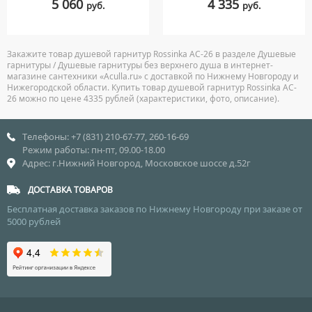
5 060
4 335
руб.
руб.
Закажите товар душевой гарнитур Rossinka AC-26 в разделе Душевые
гарнитуры / Душевые гарнитуры без верхнего душа в интернет-
магазине сантехники «Aculla.ru» с доставкой по Нижнему Новгороду и
Нижегородской области. Купить товар душевой гарнитур Rossinka AC-
26 можно по цене 4335 рублей (характеристики, фото, описание).
Телефоны: +7 (831) 210-67-77, 260-16-69
Режим работы: пн-пт, 09.00-18.00
Адрес: г.Нижний Новгород, Московское шоссе д.52г
ДОСТАВКА ТОВАРОВ
Бесплатная доставка заказов по Нижнему Новгороду при заказе от
5000 рублей