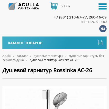
0 тов.
+7 (831) 210-67-77, 260-16-69
пн-пт, 09.00-18.00
КАТАЛОГ
КАТАЛОГ ТОВАРОВ
АКЦИИ
Аксессуары
ДОСТАВКА
Aculla
Каталог
Душевые гарнитуры
Душевые гарнитуры без
верхнего душа
Душевой гарнитур Rossinka AC-26
ДЕРЖАТЕЛИ
Биде
ОПЛАТА
Душевой гарнитур Rossinka AC-26
ДИСПЕНСЕРЫ
НАПОЛЬНЫЕ БИДЕ
Ванны
ДОЗАТОРЫ ДЛЯ МЫЛА
ПОДВЕСНЫЕ БИДЕ
АКРИЛОВЫЕ ВАННЫ
КОНТАКТЫ
Ванны комплектующие
ЕРШИКИ
КРЫШКИ ДЛЯ БИДЕ
МРАМОРНЫЕ ВАННЫ
БОКОВЫЕ ПАНЕЛИ
Водонагреватели
КРЮЧКИ
СИФОНЫ ДЛЯ БИДЕ
ОТДЕЛЬНОСТОЯЩИЕ ВАННЫ
НОЖКИ
ВОДОНАГРЕВАТЕЛИ КОМБИНИРОВАННОГО НАГРЕВА
Все для душа
МЫЛЬНИЦЫ
СТАЛЬНЫЕ ВАННЫ
ПОДГОЛОВНИКИ
ВОДОНАГРЕВАТЕЛИ КОСВЕННОГО НАГРЕВА
ПОЛОТЕНЦЕДЕРЖАТЕЛИ
ДУШЕВЫЕ ДВЕРИ
Встройка
СИДЯЧИЕ ВАННЫ