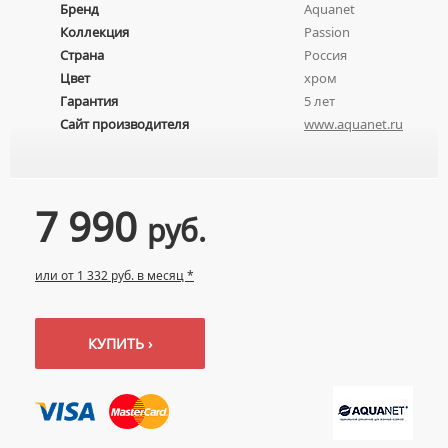
Бренд
Aquanet
УМЫВАЛЬНИКИ С ПЬЕДЕСТАЛАМИ
КОМПЛЕКТУЮЩИЕ ДЛЯ УНИТАЗОВ
Коллекция
Passion
ПЬЕДЕСТАЛЫ ДЛЯ УМЫВАЛЬНИКОВ
Страна
Россия
ПОЛУПЬЕДЕСТАЛЫ ДЛЯ УМЫВАЛЬНИКОВ
Цвет
хром
Гарантия
5 лет
Сайт производителя
www.aquanet.ru
7 990
руб.
или от 1 332 руб. в месяц *
КУПИТЬ ›