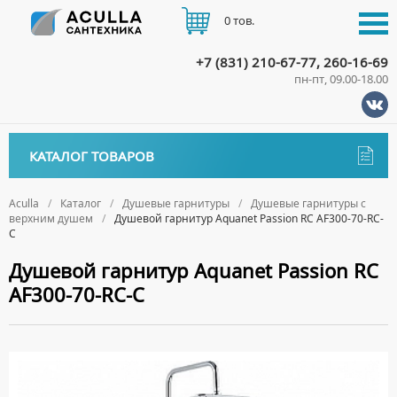
0 тов.
+7 (831) 210-67-77, 260-16-69
пн-пт, 09.00-18.00
КАТАЛОГ
КАТАЛОГ ТОВАРОВ
АКЦИИ
Аксессуары
ДОСТАВКА
Aculla
Каталог
Душевые гарнитуры
Душевые гарнитуры с
верхним душем
Душевой гарнитур Aquanet Passion RC AF300-70-RC-
ДЕРЖАТЕЛИ
Биде
С
ОПЛАТА
ДИСПЕНСЕРЫ
НАПОЛЬНЫЕ БИДЕ
Ванны
Душевой гарнитур Aquanet Passion RC
ДОЗАТОРЫ ДЛЯ МЫЛА
ПОДВЕСНЫЕ БИДЕ
AF300-70-RC-С
АКРИЛОВЫЕ ВАННЫ
КОНТАКТЫ
Ванны комплектующие
ЕРШИКИ
КРЫШКИ ДЛЯ БИДЕ
МРАМОРНЫЕ ВАННЫ
БОКОВЫЕ ПАНЕЛИ
Водонагреватели
КРЮЧКИ
СИФОНЫ ДЛЯ БИДЕ
ОТДЕЛЬНОСТОЯЩИЕ ВАННЫ
НОЖКИ
ВОДОНАГРЕВАТЕЛИ КОМБИНИРОВАННОГО НАГРЕВА
Все для душа
МЫЛЬНИЦЫ
СТАЛЬНЫЕ ВАННЫ
ПОДГОЛОВНИКИ
ВОДОНАГРЕВАТЕЛИ КОСВЕННОГО НАГРЕВА
ПОЛОТЕНЦЕДЕРЖАТЕЛИ
ДУШЕВЫЕ ДВЕРИ
Встройка
СИДЯЧИЕ ВАННЫ