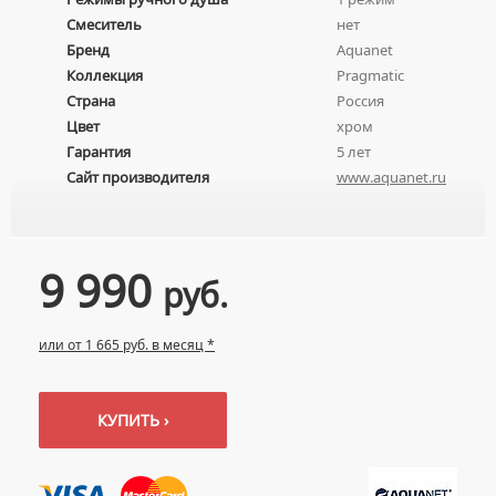
УМЫВАЛЬНИКИ С ПЬЕДЕСТАЛАМИ
Смеситель
нет
КОМПЛЕКТУЮЩИЕ ДЛЯ УНИТАЗОВ
Бренд
Aquanet
ПЬЕДЕСТАЛЫ ДЛЯ УМЫВАЛЬНИКОВ
Коллекция
Pragmatic
ПОЛУПЬЕДЕСТАЛЫ ДЛЯ УМЫВАЛЬНИКОВ
Страна
Россия
Цвет
хром
Гарантия
5 лет
Сайт производителя
www.aquanet.ru
9 990
руб.
или от 1 665 руб. в месяц *
КУПИТЬ ›