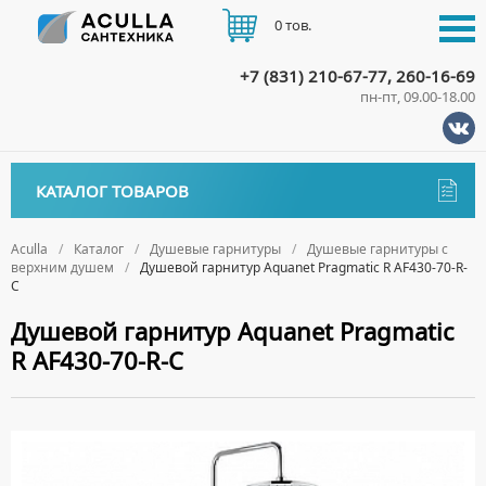
0 тов.
+7 (831) 210-67-77, 260-16-69
пн-пт, 09.00-18.00
КАТАЛОГ
КАТАЛОГ ТОВАРОВ
АКЦИИ
Аксессуары
ДОСТАВКА
Aculla
Каталог
Душевые гарнитуры
Душевые гарнитуры с
верхним душем
Душевой гарнитур Aquanet Pragmatic R AF430-70-R-
ДЕРЖАТЕЛИ
Биде
C
ОПЛАТА
ДИСПЕНСЕРЫ
НАПОЛЬНЫЕ БИДЕ
Ванны
Душевой гарнитур Aquanet Pragmatic
ДОЗАТОРЫ ДЛЯ МЫЛА
ПОДВЕСНЫЕ БИДЕ
R AF430-70-R-C
АКРИЛОВЫЕ ВАННЫ
КОНТАКТЫ
Ванны комплектующие
ЕРШИКИ
КРЫШКИ ДЛЯ БИДЕ
МРАМОРНЫЕ ВАННЫ
БОКОВЫЕ ПАНЕЛИ
Водонагреватели
КРЮЧКИ
СИФОНЫ ДЛЯ БИДЕ
ОТДЕЛЬНОСТОЯЩИЕ ВАННЫ
НОЖКИ
ВОДОНАГРЕВАТЕЛИ КОМБИНИРОВАННОГО НАГРЕВА
Все для душа
МЫЛЬНИЦЫ
СТАЛЬНЫЕ ВАННЫ
ПОДГОЛОВНИКИ
ВОДОНАГРЕВАТЕЛИ КОСВЕННОГО НАГРЕВА
ПОЛОТЕНЦЕДЕРЖАТЕЛИ
ДУШЕВЫЕ ДВЕРИ
Встройка
СИДЯЧИЕ ВАННЫ