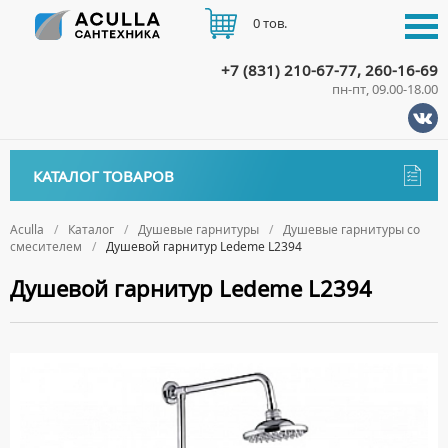
0 тов.
+7 (831) 210-67-77, 260-16-69
пн-пт, 09.00-18.00
КАТАЛОГ
КАТАЛОГ ТОВАРОВ
АКЦИИ
Аксессуары
ДОСТАВКА
Aculla
Каталог
Душевые гарнитуры
Душевые гарнитуры со
смесителем
Душевой гарнитур Ledeme L2394
ДЕРЖАТЕЛИ
Биде
ОПЛАТА
Душевой гарнитур Ledeme L2394
ДИСПЕНСЕРЫ
НАПОЛЬНЫЕ БИДЕ
Ванны
ДОЗАТОРЫ ДЛЯ МЫЛА
ПОДВЕСНЫЕ БИДЕ
АКРИЛОВЫЕ ВАННЫ
КОНТАКТЫ
Ванны комплектующие
ЕРШИКИ
КРЫШКИ ДЛЯ БИДЕ
МРАМОРНЫЕ ВАННЫ
БОКОВЫЕ ПАНЕЛИ
Водонагреватели
КРЮЧКИ
СИФОНЫ ДЛЯ БИДЕ
ОТДЕЛЬНОСТОЯЩИЕ ВАННЫ
НОЖКИ
ВОДОНАГРЕВАТЕЛИ КОМБИНИРОВАННОГО НАГРЕВА
Все для душа
МЫЛЬНИЦЫ
СТАЛЬНЫЕ ВАННЫ
ПОДГОЛОВНИКИ
ВОДОНАГРЕВАТЕЛИ КОСВЕННОГО НАГРЕВА
ПОЛОТЕНЦЕДЕРЖАТЕЛИ
ДУШЕВЫЕ ДВЕРИ
Встройка
СИДЯЧИЕ ВАННЫ