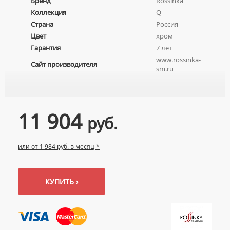
Бренд
Rossinka
УМЫВАЛЬНИКИ С ПЬЕДЕСТАЛАМИ
КОМПЛЕКТУЮЩИЕ ДЛЯ УНИТАЗОВ
Коллекция
Q
ПЬЕДЕСТАЛЫ ДЛЯ УМЫВАЛЬНИКОВ
Страна
Россия
Цвет
хром
ПОЛУПЬЕДЕСТАЛЫ ДЛЯ УМЫВАЛЬНИКОВ
Гарантия
7 лет
www.rossinka-
Сайт производителя
sm.ru
11 904
руб.
или от 1 984 руб. в месяц *
КУПИТЬ ›