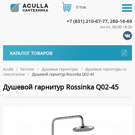
0 тов.
+7 (831) 210-67-77, 260-16-69
пн-пт, 09.00-18.00
КАТАЛОГ
КАТАЛОГ ТОВАРОВ
АКЦИИ
Аксессуары
ДОСТАВКА
Aculla
Каталог
Душевые гарнитуры
Душевые гарнитуры со
смесителем
Душевой гарнитур Rossinka Q02-45
ДЕРЖАТЕЛИ
Биде
ОПЛАТА
Душевой гарнитур Rossinka Q02-45
ДИСПЕНСЕРЫ
НАПОЛЬНЫЕ БИДЕ
Ванны
ДОЗАТОРЫ ДЛЯ МЫЛА
ПОДВЕСНЫЕ БИДЕ
АКРИЛОВЫЕ ВАННЫ
КОНТАКТЫ
Ванны комплектующие
ЕРШИКИ
КРЫШКИ ДЛЯ БИДЕ
МРАМОРНЫЕ ВАННЫ
БОКОВЫЕ ПАНЕЛИ
Водонагреватели
КРЮЧКИ
СИФОНЫ ДЛЯ БИДЕ
ОТДЕЛЬНОСТОЯЩИЕ ВАННЫ
НОЖКИ
ВОДОНАГРЕВАТЕЛИ КОМБИНИРОВАННОГО НАГРЕВА
Все для душа
МЫЛЬНИЦЫ
СТАЛЬНЫЕ ВАННЫ
ПОДГОЛОВНИКИ
ВОДОНАГРЕВАТЕЛИ КОСВЕННОГО НАГРЕВА
ПОЛОТЕНЦЕДЕРЖАТЕЛИ
ДУШЕВЫЕ ДВЕРИ
Встройка
СИДЯЧИЕ ВАННЫ