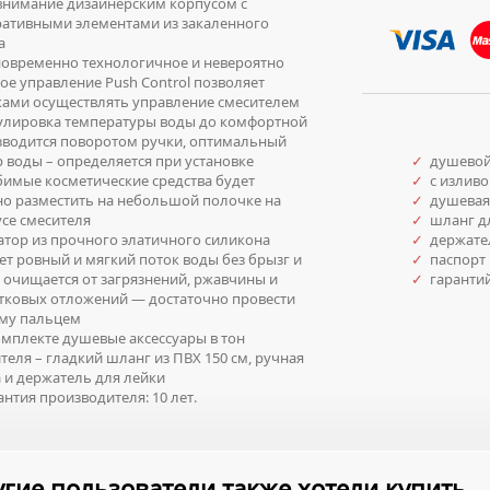
внимание дизайнерским корпусом с
ративными элементами из закаленного
а
временно технологичное и невероятно
ое управление Push Control позволяет
ками осуществлять управление смесителем
лировка температуры воды до комфортной
зводится поворотом ручки, оптимальный
 воды – определяется при установке
✓
душевой 
мые косметические средства будет
✓
с изливо
о разместить на небольшой полочке на
✓
душевая
се смесителя
✓
шланг д
тор из прочного элатичного силикона
✓
держател
ет ровный и мягкий поток воды без брызг и
✓
паспорт 
 очищается от загрязнений, ржавчины и
✓
гаранти
тковых отложений — достаточно провести
ему пальцем
мплекте душевые аксессуары в тон
теля – гладкий шланг из ПВХ 150 см, ручная
 и держатель для лейки
нтия производителя: 10 лет.
гие пользователи также хотели купить