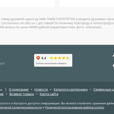
 товар душевой гарнитур Iddis Shelfy SHEWTBTi06 в разделе Душевые гарн
 сантехники «Aculla.ru» с доставкой по Нижнему Новгороду и Нижегородской
06 можно по цене 44990 рублей (характеристики, фото, описание).
при
ены. |
О компании
•
Новости
•
Каталоги сантехники
•
Сервисные 
ие
•
Возврат товара
•
Карта сайта
простого и быстрого доступа к информации. Вы можете отключить хранение файло
литикой конфиденциальности
и
Политикой использования файлов cookies