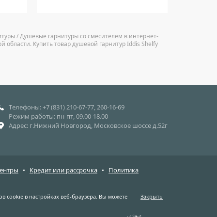
итуры / Душевые гарнитуры со смесителем в интернет-
 области. Купить товар душевой гарнитур Iddis Shelfy
Телефоны: +7 (831) 210-67-77, 260-16-69
Режим работы: пн-пт, 09.00-18.00
Адрес: г.Нижний Новгород, Московское шоссе д.52г
центры
•
Кредит или рассрочка
•
Политика
в cookie в настройках веб-браузера. Вы можете
Закрыть