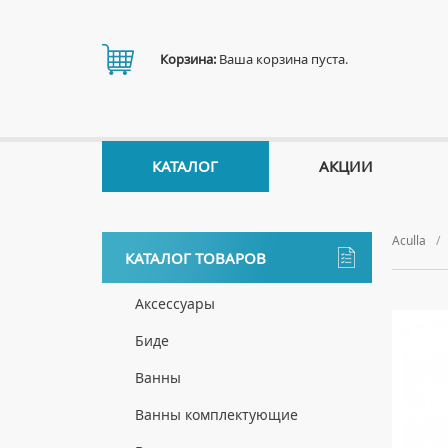
Корзина:
Ваша корзина пуста.
КАТАЛОГ
АКЦИИ
Aculla
КАТАЛОГ ТОВАРОВ
Аксессуары
ДЕРЖАТЕЛИ
Биде
ДИСПЕНСЕРЫ
НАПОЛЬНЫЕ БИДЕ
Ванны
ДОЗАТОРЫ ДЛЯ МЫЛА
ПОДВЕСНЫЕ БИДЕ
АКРИЛОВЫЕ ВАННЫ
Ванны комплектующие
ЕРШИКИ
КРЫШКИ ДЛЯ БИДЕ
МРАМОРНЫЕ ВАННЫ
БОКОВЫЕ ПАНЕЛИ