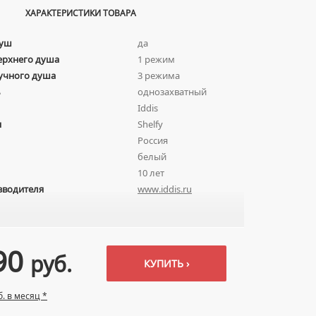
ХАРАКТЕРИСТИКИ ТОВАРА
душ
да
ерхнего душа
1 режим
учного душа
3 режима
ь
однозахватный
Iddis
я
Shelfy
Россия
белый
10 лет
зводителя
www.iddis.ru
90
руб.
КУПИТЬ ›
б. в месяц *