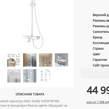
Верхний 
Режимы в
Режимы р
Смесител
Бренд
Коллекци
Страна
Цвет
Гарантия
Сайт прои
44 9
ОПИСАНИЕ ТОВАРА
вой гарнитур Iddis Shelfy SHEWTBTi06
или от 7 498 ру
нен в трендовом белом цвете обращает на