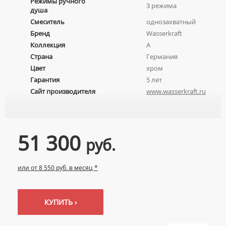
Режимы ручного
3 режима
УМЫВАЛЬНИКИ С ПЬЕДЕСТАЛАМИ
душа
КОМПЛЕКТУЮЩИЕ ДЛЯ УНИТАЗОВ
Смеситель
однозахватный
ПЬЕДЕСТАЛЫ ДЛЯ УМЫВАЛЬНИКОВ
Бренд
Wasserkraft
ПОЛУПЬЕДЕСТАЛЫ ДЛЯ УМЫВАЛЬНИКОВ
Коллекция
A
Страна
Германия
Цвет
хром
Гарантия
5 лет
Сайт производителя
www.wasserkraft.ru
51 300
руб.
или от 8 550 руб. в месяц *
КУПИТЬ ›