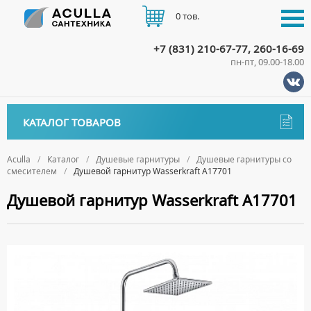
0 тов.
+7 (831) 210-67-77, 260-16-69
пн-пт, 09.00-18.00
КАТАЛОГ
КАТАЛОГ ТОВАРОВ
АКЦИИ
Аксессуары
ДОСТАВКА
Aculla
Каталог
Душевые гарнитуры
Душевые гарнитуры со
смесителем
Душевой гарнитур Wasserkraft A17701
ДЕРЖАТЕЛИ
Биде
ОПЛАТА
Душевой гарнитур Wasserkraft A17701
ДИСПЕНСЕРЫ
НАПОЛЬНЫЕ БИДЕ
Ванны
ДОЗАТОРЫ ДЛЯ МЫЛА
ПОДВЕСНЫЕ БИДЕ
АКРИЛОВЫЕ ВАННЫ
КОНТАКТЫ
Ванны комплектующие
ЕРШИКИ
КРЫШКИ ДЛЯ БИДЕ
МРАМОРНЫЕ ВАННЫ
БОКОВЫЕ ПАНЕЛИ
Водонагреватели
КРЮЧКИ
СИФОНЫ ДЛЯ БИДЕ
ОТДЕЛЬНОСТОЯЩИЕ ВАННЫ
НОЖКИ
ВОДОНАГРЕВАТЕЛИ КОМБИНИРОВАННОГО НАГРЕВА
Все для душа
МЫЛЬНИЦЫ
СТАЛЬНЫЕ ВАННЫ
ПОДГОЛОВНИКИ
ВОДОНАГРЕВАТЕЛИ КОСВЕННОГО НАГРЕВА
ПОЛОТЕНЦЕДЕРЖАТЕЛИ
ДУШЕВЫЕ ДВЕРИ
Встройка
СИДЯЧИЕ ВАННЫ