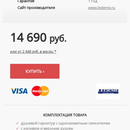
Гарантия
1 год
УМЫВАЛЬНИКИ С ПЬЕДЕСТАЛАМИ
КОМПЛЕКТУЮЩИЕ ДЛЯ УНИТАЗОВ
Сайт производителя
www.ledeme.ru
ПЬЕДЕСТАЛЫ ДЛЯ УМЫВАЛЬНИКОВ
ПОЛУПЬЕДЕСТАЛЫ ДЛЯ УМЫВАЛЬНИКОВ
14 690
руб.
или от 2 448 руб. в месяц *
КУПИТЬ ›
КОМПЛЕКТАЦИЯ ТОВАРА
✓
душевой гарнитур с однозахватным смесителем
✓
с изливом и верхним душем