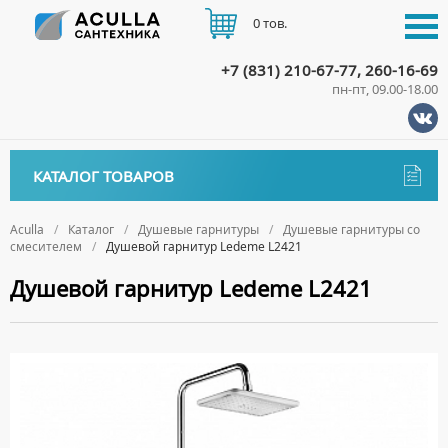
0 тов.
+7 (831) 210-67-77, 260-16-69
пн-пт, 09.00-18.00
КАТАЛОГ
КАТАЛОГ ТОВАРОВ
АКЦИИ
Аксессуары
ДОСТАВКА
Aculla
Каталог
Душевые гарнитуры
Душевые гарнитуры со
смесителем
Душевой гарнитур Ledeme L2421
ДЕРЖАТЕЛИ
Биде
ОПЛАТА
Душевой гарнитур Ledeme L2421
ДИСПЕНСЕРЫ
НАПОЛЬНЫЕ БИДЕ
Ванны
ДОЗАТОРЫ ДЛЯ МЫЛА
ПОДВЕСНЫЕ БИДЕ
АКРИЛОВЫЕ ВАННЫ
КОНТАКТЫ
Ванны комплектующие
ЕРШИКИ
КРЫШКИ ДЛЯ БИДЕ
МРАМОРНЫЕ ВАННЫ
БОКОВЫЕ ПАНЕЛИ
Водонагреватели
КРЮЧКИ
СИФОНЫ ДЛЯ БИДЕ
ОТДЕЛЬНОСТОЯЩИЕ ВАННЫ
НОЖКИ
ВОДОНАГРЕВАТЕЛИ КОМБИНИРОВАННОГО НАГРЕВА
Все для душа
МЫЛЬНИЦЫ
СТАЛЬНЫЕ ВАННЫ
ПОДГОЛОВНИКИ
ВОДОНАГРЕВАТЕЛИ КОСВЕННОГО НАГРЕВА
ПОЛОТЕНЦЕДЕРЖАТЕЛИ
ДУШЕВЫЕ ДВЕРИ
Встройка
СИДЯЧИЕ ВАННЫ