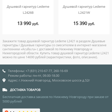
Душевой гарнитур Ledeme
Душевой гарнитур Ledeme
L2426B
L2421W
13 990
15 390
руб.
руб.
Закажите товар душевой гарнитур Ledeme L2421 в разделе Душевые
гарнитуры / Душевые гарнитуры со смесителем в интернет-магазине
сантехники «Aculla.ru» с доставкой по Нижнему Новгороду и
Нижегородской области. Купить товар душевой гарнитур Ledeme L2421
можно по цене 14690 рублей (характеристики, фото, описание).
Телефоны: +7 (831) 210-67-77, 260-16-69
Режим работы: пн-пт, 09.00-18.00
Адрес: г.Нижний Новгород, Московское шоссе д.52г
ДОСТАВКА ТОВАРОВ
Бесплатная доставка заказов по Нижнему Новгороду при заказе от
5000 рублей