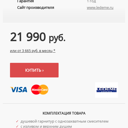
Гарантия
1 год
УМЫВАЛЬНИКИ С ПЬЕДЕСТАЛАМИ
КОМПЛЕКТУЮЩИЕ ДЛЯ УНИТАЗОВ
Сайт производителя
www.ledeme.ru
ПЬЕДЕСТАЛЫ ДЛЯ УМЫВАЛЬНИКОВ
ПОЛУПЬЕДЕСТАЛЫ ДЛЯ УМЫВАЛЬНИКОВ
21 990
руб.
или от 3 665 руб. в месяц *
КУПИТЬ ›
КОМПЛЕКТАЦИЯ ТОВАРА
✓
душевой гарнитур с однозахватным смесителем
✓
с изливом и верхним душем