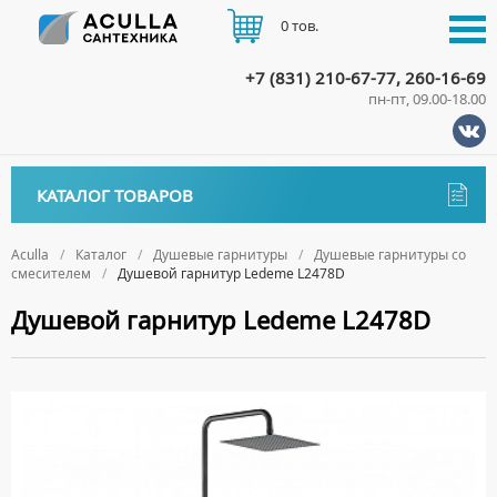
0 тов.
+7 (831) 210-67-77, 260-16-69
пн-пт, 09.00-18.00
КАТАЛОГ
КАТАЛОГ ТОВАРОВ
АКЦИИ
Аксессуары
ДОСТАВКА
Aculla
Каталог
Душевые гарнитуры
Душевые гарнитуры со
смесителем
Душевой гарнитур Ledeme L2478D
ДЕРЖАТЕЛИ
Биде
ОПЛАТА
Душевой гарнитур Ledeme L2478D
ДИСПЕНСЕРЫ
НАПОЛЬНЫЕ БИДЕ
Ванны
ДОЗАТОРЫ ДЛЯ МЫЛА
ПОДВЕСНЫЕ БИДЕ
АКРИЛОВЫЕ ВАННЫ
КОНТАКТЫ
Ванны комплектующие
ЕРШИКИ
КРЫШКИ ДЛЯ БИДЕ
МРАМОРНЫЕ ВАННЫ
БОКОВЫЕ ПАНЕЛИ
Водонагреватели
КРЮЧКИ
СИФОНЫ ДЛЯ БИДЕ
ОТДЕЛЬНОСТОЯЩИЕ ВАННЫ
НОЖКИ
ВОДОНАГРЕВАТЕЛИ КОМБИНИРОВАННОГО НАГРЕВА
Все для душа
МЫЛЬНИЦЫ
СТАЛЬНЫЕ ВАННЫ
ПОДГОЛОВНИКИ
ВОДОНАГРЕВАТЕЛИ КОСВЕННОГО НАГРЕВА
ПОЛОТЕНЦЕДЕРЖАТЕЛИ
ДУШЕВЫЕ ДВЕРИ
Встройка
СИДЯЧИЕ ВАННЫ