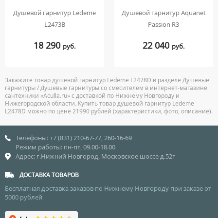
Душевой гарнитур Ledeme
Душевой гарнитур Aquanet
L2473B
Passion R3
18 290
22 040
руб.
руб.
Закажите товар душевой гарнитур Ledeme L2478D в разделе Душевые
гарнитуры / Душевые гарнитуры со смесителем в интернет-магазине
сантехники «Aculla.ru» с доставкой по Нижнему Новгороду и
Нижегородской области. Купить товар душевой гарнитур Ledeme
L2478D можно по цене 21990 рублей (характеристики, фото, описание).
Телефоны: +7 (831) 210-67-77, 260-16-69
Режим работы: пн-пт, 09.00-18.00
Адрес: г.Нижний Новгород, Московское шоссе д.52г
ДОСТАВКА ТОВАРОВ
Бесплатная доставка заказов по Нижнему Новгороду при заказе от
5000 рублей