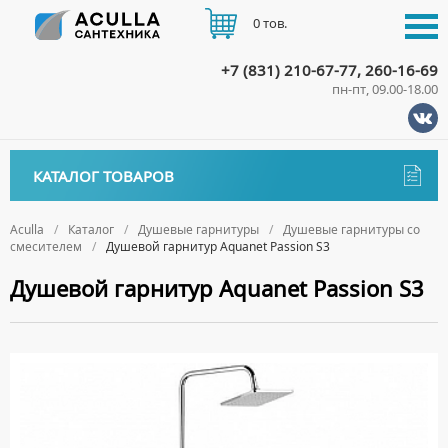
0 тов.
+7 (831) 210-67-77, 260-16-69
пн-пт, 09.00-18.00
КАТАЛОГ
КАТАЛОГ ТОВАРОВ
АКЦИИ
Аксессуары
ДОСТАВКА
Aculla
Каталог
Душевые гарнитуры
Душевые гарнитуры со
смесителем
Душевой гарнитур Aquanet Passion S3
ДЕРЖАТЕЛИ
Биде
ОПЛАТА
Душевой гарнитур Aquanet Passion S3
ДИСПЕНСЕРЫ
НАПОЛЬНЫЕ БИДЕ
Ванны
ДОЗАТОРЫ ДЛЯ МЫЛА
ПОДВЕСНЫЕ БИДЕ
АКРИЛОВЫЕ ВАННЫ
КОНТАКТЫ
Ванны комплектующие
ЕРШИКИ
КРЫШКИ ДЛЯ БИДЕ
МРАМОРНЫЕ ВАННЫ
БОКОВЫЕ ПАНЕЛИ
Водонагреватели
КРЮЧКИ
СИФОНЫ ДЛЯ БИДЕ
ОТДЕЛЬНОСТОЯЩИЕ ВАННЫ
НОЖКИ
ВОДОНАГРЕВАТЕЛИ КОМБИНИРОВАННОГО НАГРЕВА
Все для душа
МЫЛЬНИЦЫ
СТАЛЬНЫЕ ВАННЫ
ПОДГОЛОВНИКИ
ВОДОНАГРЕВАТЕЛИ КОСВЕННОГО НАГРЕВА
ПОЛОТЕНЦЕДЕРЖАТЕЛИ
ДУШЕВЫЕ ДВЕРИ
Встройка
СИДЯЧИЕ ВАННЫ