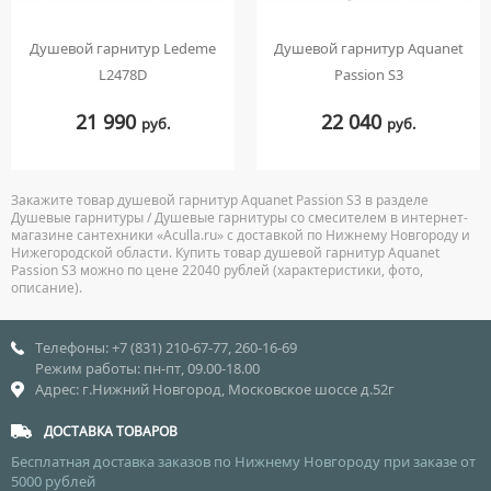
Душевой гарнитур Ledeme
Душевой гарнитур Aquanet
L2478D
Passion S3
21 990
22 040
руб.
руб.
Закажите товар душевой гарнитур Aquanet Passion S3 в разделе
Душевые гарнитуры / Душевые гарнитуры со смесителем в интернет-
магазине сантехники «Aculla.ru» с доставкой по Нижнему Новгороду и
Нижегородской области. Купить товар душевой гарнитур Aquanet
Passion S3 можно по цене 22040 рублей (характеристики, фото,
описание).
Телефоны: +7 (831) 210-67-77, 260-16-69
Режим работы: пн-пт, 09.00-18.00
Адрес: г.Нижний Новгород, Московское шоссе д.52г
ДОСТАВКА ТОВАРОВ
Бесплатная доставка заказов по Нижнему Новгороду при заказе от
5000 рублей