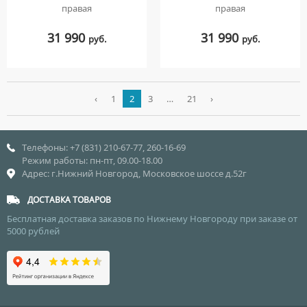
правая
правая
31 990
31 990
руб.
руб.
‹
1
2
3
…
21
›
Телефоны: +7 (831) 210-67-77, 260-16-69
Режим работы: пн-пт, 09.00-18.00
Адрес: г.Нижний Новгород, Московское шоссе д.52г
ДОСТАВКА ТОВАРОВ
Бесплатная доставка заказов по Нижнему Новгороду при заказе от
5000 рублей