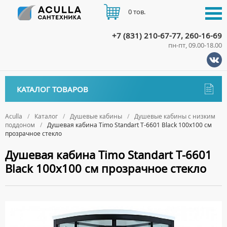
0 тов.
+7 (831) 210-67-77, 260-16-69
пн-пт, 09.00-18.00
КАТАЛОГ
КАТАЛОГ ТОВАРОВ
АКЦИИ
Аксессуары
ДОСТАВКА
Aculla
Каталог
Душевые кабины
Душевые кабины с низким
поддоном
Душевая кабина Timo Standart T-6601 Black 100x100 см
ДЕРЖАТЕЛИ
Биде
прозрачное стекло
ОПЛАТА
ДИСПЕНСЕРЫ
НАПОЛЬНЫЕ БИДЕ
Ванны
Душевая кабина Timo Standart T-6601
ДОЗАТОРЫ ДЛЯ МЫЛА
ПОДВЕСНЫЕ БИДЕ
Black 100x100 см прозрачное стекло
АКРИЛОВЫЕ ВАННЫ
КОНТАКТЫ
Ванны комплектующие
ЕРШИКИ
КРЫШКИ ДЛЯ БИДЕ
МРАМОРНЫЕ ВАННЫ
БОКОВЫЕ ПАНЕЛИ
Водонагреватели
КРЮЧКИ
СИФОНЫ ДЛЯ БИДЕ
ОТДЕЛЬНОСТОЯЩИЕ ВАННЫ
НОЖКИ
ВОДОНАГРЕВАТЕЛИ КОМБИНИРОВАННОГО НАГРЕВА
Все для душа
МЫЛЬНИЦЫ
СТАЛЬНЫЕ ВАННЫ
ПОДГОЛОВНИКИ
ВОДОНАГРЕВАТЕЛИ КОСВЕННОГО НАГРЕВА
ПОЛОТЕНЦЕДЕРЖАТЕЛИ
ДУШЕВЫЕ ДВЕРИ
Встройка
СИДЯЧИЕ ВАННЫ