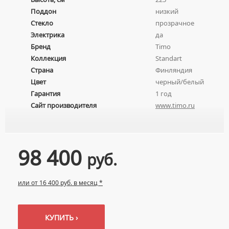
ПЬЕДЕСТАЛЫ ДЛЯ УМЫВАЛЬНИКОВ
Поддон
низкий
Стекло
прозрачное
ПОЛУПЬЕДЕСТАЛЫ ДЛЯ УМЫВАЛЬНИКОВ
Электрика
да
Бренд
Timo
Коллекция
Standart
Страна
Финляндия
Цвет
черный/белый
Гарантия
1 год
Сайт производителя
www.timo.ru
98 400
руб.
или от 16 400 руб. в месяц *
КУПИТЬ ›