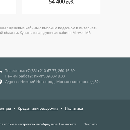
54 400
руб.
ины / Душевые кабины с высоким поддоном в интернет-
й области. Купить товар душевая кабина Mirwell MR
Телефоны: +7 (831) 210-67-77, 260-16-69
Режим работы: пн-пт, 09.00-18.00
Адрес: г.Нижний Новгород, Московское шоссе д.52г
центры
•
Кредит или рассрочка
•
Политика
в cookie в настройках веб-браузера. Вы можете
Закрыть