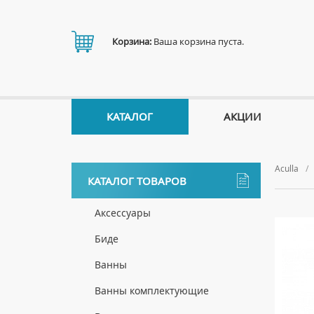
Корзина:
Ваша корзина пуста.
КАТАЛОГ
АКЦИИ
Aculla
КАТАЛОГ ТОВАРОВ
Аксессуары
ДЕРЖАТЕЛИ
Биде
ДИСПЕНСЕРЫ
НАПОЛЬНЫЕ БИДЕ
Ванны
ДОЗАТОРЫ ДЛЯ МЫЛА
ПОДВЕСНЫЕ БИДЕ
АКРИЛОВЫЕ ВАННЫ
Ванны комплектующие
ЕРШИКИ
КРЫШКИ ДЛЯ БИДЕ
МРАМОРНЫЕ ВАННЫ
БОКОВЫЕ ПАНЕЛИ