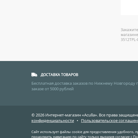
47 279
руб.
Закажите
магазине
3512TPL-
ДОСТАВКА ТОВАРОВ
Бесплатная доставка заказов по Нижнему Новгороду 
заказе от 5000 рублей
© 2026 Интернет-магазин «Aculla». Все права защищ
конфиденциальности
•
Пользовательское соглашен
Сайт использует файлы cookie для предоставления удобного, 
продолжить навигацию по сайту только выразив согласие с
По