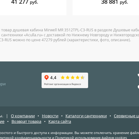
41 277
38 881
руб.
руб.
 товар душевая кабина Mirwell MR 3512TPL-C3-RUS в разделе Душевые каб
 сантехники «Aculla.ru» с доставкой по Нижнему Новгороду и Нижегородско
C3-RUS можно по цене 47279 рублей (характеристики, фото, описание).
при
ены. |
О компании
•
Новости
•
Каталоги сантехники
•
Сервисные 
ие
•
Возврат товара
•
Карта сайта
простого и быстрого доступа к информации. Вы можете отключить хранение файло
литикой конфиденциальности
и
Политикой использования файлов cookies