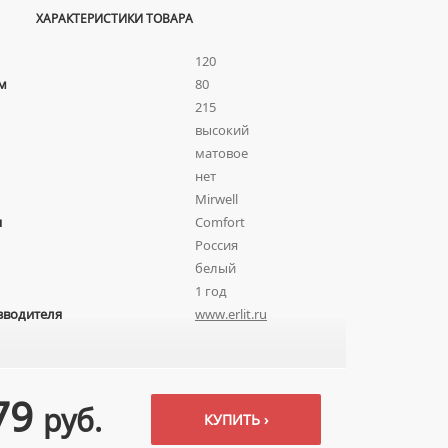
ХАРАКТЕРИСТИКИ ТОВАРА
120
м
80
215
высокий
матовое
нет
Mirwell
я
Comfort
Россия
белый
1 год
зводителя
www.erlit.ru
79
руб.
КУПИТЬ ›