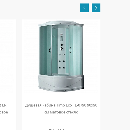
t ER
Душевая кабина Timo Eco TE-0790 90x90
Душевая ка
овое
см матовое стекло