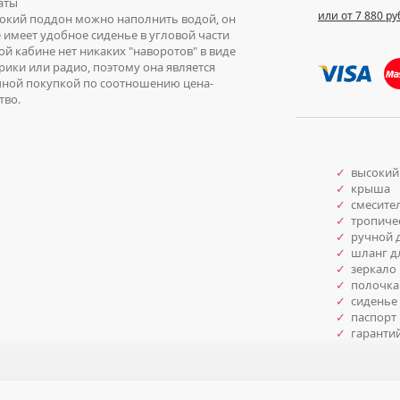
аты
или от 7 880 ру
кий поддон можно наполнить водой, он
 имеет удобное сиденье в угловой части
ой кабине нет никаких "наворотов" в виде
рики или радио, поэтому она является
чной покупкой по соотношению цена-
тво.
✓
высокий
✓
крыша
✓
смесите
✓
тропиче
✓
ручной 
✓
шланг дл
✓
зеркало
✓
полочка
✓
сиденье
✓
паспорт 
✓
гаранти