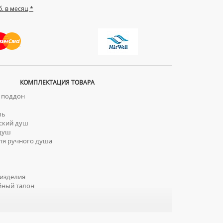
б. в месяц *
КОМПЛЕКТАЦИЯ ТОВАРА
 поддон
ль
ский душ
душ
я ручного душа
изделия
йный талон