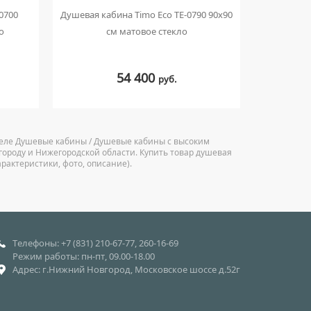
0700
Душевая кабина Timo Eco TE-0790 90x90
Душевая ка
о
см матовое стекло
C24 90x9
54 400
руб.
зделе Душевые кабины / Душевые кабины с высоким
городу и Нижегородской области. Купить товар душевая
арактеристики, фото, описание).
Телефоны: +7 (831) 210-67-77, 260-16-69
Режим работы: пн-пт, 09.00-18.00
Адрес: г.Нижний Новгород, Московское шоссе д.52г