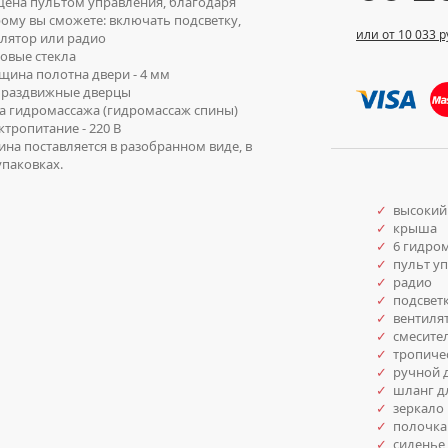
ена пультом управления, благодаря
ому вы сможете: включать подсветку,
или от 10 033 р
лятор или радио
вые стекла
ина полотна двери - 4 мм
раздвижные дверцы
 гидромассажа (гидромассаж спины)
тропитание - 220 В
на поставляется в разобранном виде, в
упаковках.
✓
высокий
✓
крыша
✓
6 гидром
✓
пульт уп
✓
радио
✓
подсвет
✓
вентиля
✓
смесите
✓
тропиче
✓
ручной 
✓
шланг дл
✓
зеркало
✓
полочка
✓
сиденье