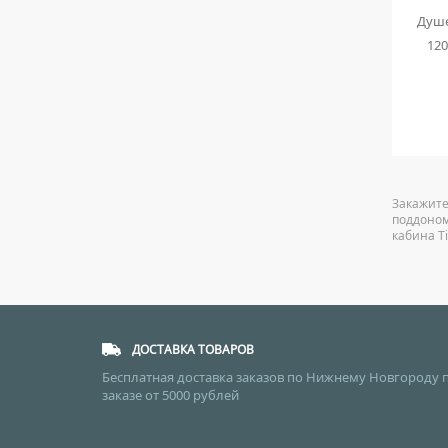
t ER3510TP-
Душевая кабина Erlit Eclipse ER 5710TP-
Душе
нированное
C24 100x100 см тонированное стекло
120
65 572
руб.
Закажите
поддоном
кабина T
ДОСТАВКА ТОВАРОВ
Бесплатная доставка заказов по Нижнему Новгороду 
заказе от 5000 рублей