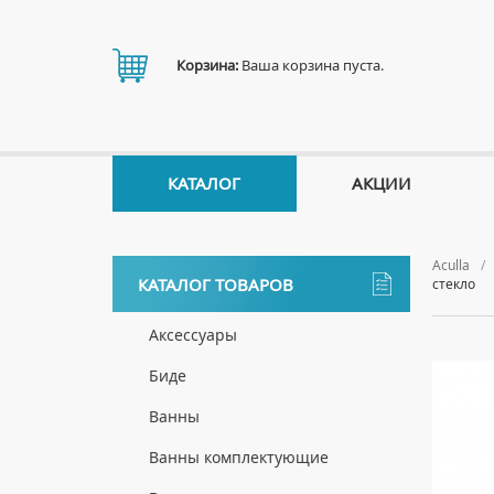
Корзина:
Ваша корзина пуста.
КАТАЛОГ
АКЦИИ
Aculla
КАТАЛОГ ТОВАРОВ
стекло
Аксессуары
ДЕРЖАТЕЛИ
Биде
ДИСПЕНСЕРЫ
НАПОЛЬНЫЕ БИДЕ
Ванны
ДОЗАТОРЫ ДЛЯ МЫЛА
ПОДВЕСНЫЕ БИДЕ
АКРИЛОВЫЕ ВАННЫ
Ванны комплектующие
ЕРШИКИ
КРЫШКИ ДЛЯ БИДЕ
МРАМОРНЫЕ ВАННЫ
БОКОВЫЕ ПАНЕЛИ