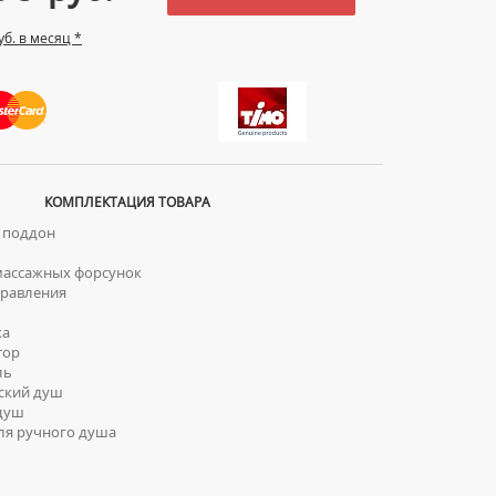
уб. в месяц *
КОМПЛЕКТАЦИЯ ТОВАРА
 поддон
ассажных форсунок
равления
ка
тор
ль
ский душ
душ
я ручного душа