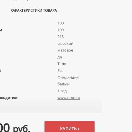
ХАРАКТЕРИСТИКИ ТОВАРА
100
м
100
218
высокий
матовое
да
Timo
я
Eco
Финляндия
белый
1 год
зводителя
www.timo.ru
00
руб.
КУПИТЬ ›