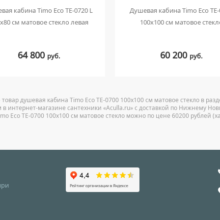
вая кабина Timo Eco TE-0720 L
Душевая кабина Timo Eco TE-
х80 см матовое стекло левая
100x100 см матовое стекл
64 800
60 200
руб.
руб.
 товар душевая кабина Timo Eco TE-0700 100x100 см матовое стекло в ра
 в интернет-магазине сантехники «Aculla.ru» с доставкой по Нижнему Нов
imo Eco TE-0700 100x100 см матовое стекло можно по цене 60200 рублей (х
при