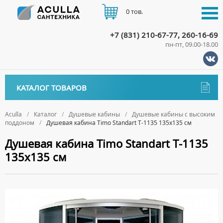
0 тов.
+7 (831) 210-67-77, 260-16-69
пн-пт, 09.00-18.00
КАТАЛОГ
КАТАЛОГ ТОВАРОВ
АКЦИИ
Аксессуары
ДОСТАВКА
Aculla
Каталог
Душевые кабины
Душевые кабины с высоким
поддоном
Душевая кабина Timo Standart T-1135 135х135 см
ДЕРЖАТЕЛИ
Биде
ОПЛАТА
Душевая кабина Timo Standart T-1135
ДИСПЕНСЕРЫ
НАПОЛЬНЫЕ БИДЕ
Ванны
135х135 см
ДОЗАТОРЫ ДЛЯ МЫЛА
ПОДВЕСНЫЕ БИДЕ
АКРИЛОВЫЕ ВАННЫ
КОНТАКТЫ
Ванны комплектующие
ЕРШИКИ
КРЫШКИ ДЛЯ БИДЕ
МРАМОРНЫЕ ВАННЫ
БОКОВЫЕ ПАНЕЛИ
Водонагреватели
КРЮЧКИ
СИФОНЫ ДЛЯ БИДЕ
ОТДЕЛЬНОСТОЯЩИЕ ВАННЫ
НОЖКИ
ВОДОНАГРЕВАТЕЛИ КОМБИНИРОВАННОГО НАГРЕВА
Все для душа
МЫЛЬНИЦЫ
СТАЛЬНЫЕ ВАННЫ
ПОДГОЛОВНИКИ
ВОДОНАГРЕВАТЕЛИ КОСВЕННОГО НАГРЕВА
ПОЛОТЕНЦЕДЕРЖАТЕЛИ
ДУШЕВЫЕ ДВЕРИ
Встройка
СИДЯЧИЕ ВАННЫ