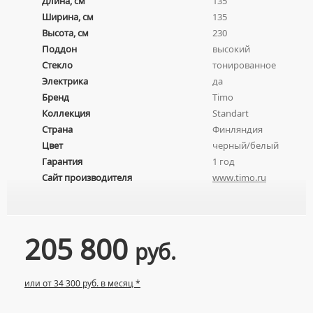
Длина, см
135
ПЬЕДЕСТАЛЫ ДЛЯ УМЫВАЛЬНИКОВ
Ширина, см
135
ПОЛУПЬЕДЕСТАЛЫ ДЛЯ УМЫВАЛЬНИКОВ
Высота, см
230
Поддон
высокий
Стекло
тонированное
Электрика
да
Бренд
Timo
Коллекция
Standart
Страна
Финляндия
Цвет
черный/белый
Гарантия
1 год
Сайт производителя
www.timo.ru
205 800
руб.
или от 34 300 руб. в месяц *