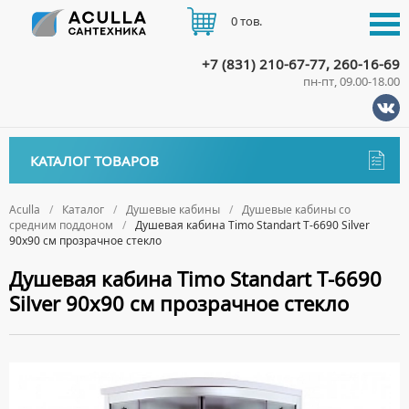
0 тов.
+7 (831) 210-67-77, 260-16-69
пн-пт, 09.00-18.00
КАТАЛОГ
КАТАЛОГ ТОВАРОВ
АКЦИИ
Аксессуары
ДОСТАВКА
Aculla
Каталог
Душевые кабины
Душевые кабины со
средним поддоном
Душевая кабина Timo Standart T-6690 Silver
ДЕРЖАТЕЛИ
Биде
90x90 см прозрачное стекло
ОПЛАТА
ДИСПЕНСЕРЫ
НАПОЛЬНЫЕ БИДЕ
Ванны
Душевая кабина Timo Standart T-6690
ДОЗАТОРЫ ДЛЯ МЫЛА
ПОДВЕСНЫЕ БИДЕ
Silver 90x90 см прозрачное стекло
АКРИЛОВЫЕ ВАННЫ
КОНТАКТЫ
Ванны комплектующие
ЕРШИКИ
КРЫШКИ ДЛЯ БИДЕ
МРАМОРНЫЕ ВАННЫ
БОКОВЫЕ ПАНЕЛИ
Водонагреватели
КРЮЧКИ
СИФОНЫ ДЛЯ БИДЕ
ОТДЕЛЬНОСТОЯЩИЕ ВАННЫ
НОЖКИ
ВОДОНАГРЕВАТЕЛИ КОМБИНИРОВАННОГО НАГРЕВА
Все для душа
МЫЛЬНИЦЫ
СТАЛЬНЫЕ ВАННЫ
ПОДГОЛОВНИКИ
ВОДОНАГРЕВАТЕЛИ КОСВЕННОГО НАГРЕВА
ПОЛОТЕНЦЕДЕРЖАТЕЛИ
ДУШЕВЫЕ ДВЕРИ
Встройка
СИДЯЧИЕ ВАННЫ