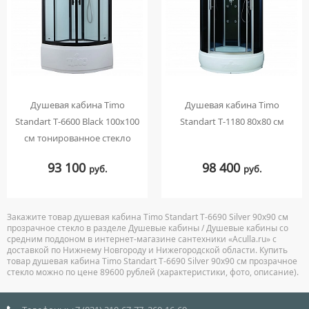
Душевая кабина Timo
Душевая кабина Timo
Standart T-6600 Black 100x100
Standart T-1180 80х80 см
см тонированное стекло
93 100
98 400
руб.
руб.
Закажите товар душевая кабина Timo Standart T-6690 Silver 90x90 см
прозрачное стекло в разделе Душевые кабины / Душевые кабины со
средним поддоном в интернет-магазине сантехники «Aculla.ru» с
доставкой по Нижнему Новгороду и Нижегородской области. Купить
товар душевая кабина Timo Standart T-6690 Silver 90x90 см прозрачное
стекло можно по цене 89600 рублей (характеристики, фото, описание).