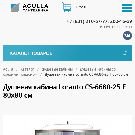
0 тов.
+7 (831) 210-67-77, 260-16-69
пн-пт, 09.00-18.00
КАТАЛОГ
КАТАЛОГ ТОВАРОВ
АКЦИИ
Аксессуары
ДОСТАВКА
Aculla
Каталог
Душевые кабины
Душевые кабины со
средним поддоном
Душевая кабина Loranto CS-6680-25 F 80х80 см
ДЕРЖАТЕЛИ
Биде
ОПЛАТА
Душевая кабина Loranto CS-6680-25 F
ДИСПЕНСЕРЫ
НАПОЛЬНЫЕ БИДЕ
Ванны
80х80 см
ДОЗАТОРЫ ДЛЯ МЫЛА
ПОДВЕСНЫЕ БИДЕ
АКРИЛОВЫЕ ВАННЫ
КОНТАКТЫ
Ванны комплектующие
ЕРШИКИ
КРЫШКИ ДЛЯ БИДЕ
МРАМОРНЫЕ ВАННЫ
БОКОВЫЕ ПАНЕЛИ
Водонагреватели
КРЮЧКИ
СИФОНЫ ДЛЯ БИДЕ
ОТДЕЛЬНОСТОЯЩИЕ ВАННЫ
НОЖКИ
ВОДОНАГРЕВАТЕЛИ КОМБИНИРОВАННОГО НАГРЕВА
Все для душа
МЫЛЬНИЦЫ
СТАЛЬНЫЕ ВАННЫ
ПОДГОЛОВНИКИ
ВОДОНАГРЕВАТЕЛИ КОСВЕННОГО НАГРЕВА
ПОЛОТЕНЦЕДЕРЖАТЕЛИ
ДУШЕВЫЕ ДВЕРИ
Встройка
СИДЯЧИЕ ВАННЫ