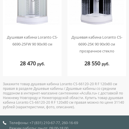
Душевая кабина Loranto CS-
Душевая кабина Loranto CS-
6690-25FW 90 90x90 см
6690-25K 90 90х90 см
прозрачное стекло
28 470
28 550
руб.
руб.
Закажите товар душевая кабина Loranto CS-66120-20 R F 120х80 см
правая в разделе Душевые кабины / Душевые кабины со средним
поддоном в интернет-магазине сантехники «Aculla.ru» с доставкой по
Нижнему Новгороду и Нижегородской области. Купить товар душевая
кабина Loranto CS-66120-20 R F 120х80 см правая можно по цене 31140
рублей (характеристики, фото, описание).
Телефоны: +7 (831) 210-67-77, 260-16-69
Режим работы: пн-пт, 09.00-18.00