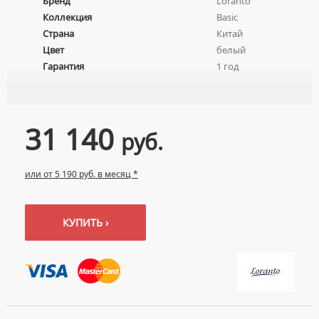
Бренд
Loranto
ПЬЕДЕСТАЛЫ ДЛЯ УМЫВАЛЬНИКОВ
Коллекция
Basic
ПОЛУПЬЕДЕСТАЛЫ ДЛЯ УМЫВАЛЬНИКОВ
Страна
Китай
Цвет
белый
Гарантия
1 год
31 140
руб.
или от 5 190 руб. в месяц *
КУПИТЬ ›