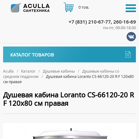
0 тов.
+7 (831) 210-67-77, 260-16-69
пн-пт, 09.00-18.00
КАТАЛОГ
КАТАЛОГ ТОВАРОВ
АКЦИИ
Аксессуары
ДОСТАВКА
Aculla
Каталог
Душевые кабины
Душевые кабины со
средним поддоном
Душевая кабина Loranto CS-66120-20 R F 120х80
ДЕРЖАТЕЛИ
Биде
см правая
ОПЛАТА
ДИСПЕНСЕРЫ
НАПОЛЬНЫЕ БИДЕ
Ванны
Душевая кабина Loranto CS-66120-20 R
ДОЗАТОРЫ ДЛЯ МЫЛА
ПОДВЕСНЫЕ БИДЕ
F 120х80 см правая
АКРИЛОВЫЕ ВАННЫ
КОНТАКТЫ
Ванны комплектующие
ЕРШИКИ
КРЫШКИ ДЛЯ БИДЕ
МРАМОРНЫЕ ВАННЫ
БОКОВЫЕ ПАНЕЛИ
Водонагреватели
КРЮЧКИ
СИФОНЫ ДЛЯ БИДЕ
ОТДЕЛЬНОСТОЯЩИЕ ВАННЫ
НОЖКИ
ВОДОНАГРЕВАТЕЛИ КОМБИНИРОВАННОГО НАГРЕВА
Все для душа
МЫЛЬНИЦЫ
СТАЛЬНЫЕ ВАННЫ
ПОДГОЛОВНИКИ
ВОДОНАГРЕВАТЕЛИ КОСВЕННОГО НАГРЕВА
ПОЛОТЕНЦЕДЕРЖАТЕЛИ
ДУШЕВЫЕ ДВЕРИ
Встройка
СИДЯЧИЕ ВАННЫ