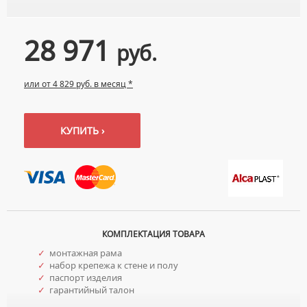
НАКЛАДНЫЕ УМЫВАЛЬНИКИ
УНИТАЗЫ-КОМПАКТЫ
ТЕРМОСТАТИЧЕСКИЕ СМЕСИТЕЛИ
ПОДВЕСНЫЕ УМЫВАЛЬНИКИ
УНИТАЗЫ С БИДЕТКОЙ
28 971
ЦВЕТНЫЕ СМЕСИТЕЛИ
руб.
УМЫВАЛЬНИКИ НАД СТИРАЛЬНЫМИ МАШИНАМИ
КРЫШКИ-СИДЕНЬЯ
УГЛОВЫЕ ВЕНТИЛЯ ДЛЯ СМЕСИТЕЛЕЙ
УМЫВАЛЬНИКИ С ПЬЕДЕСТАЛАМИ
КОМПЛЕКТУЮЩИЕ ДЛЯ УНИТАЗОВ
или от 4 829 руб. в месяц *
ПЬЕДЕСТАЛЫ ДЛЯ УМЫВАЛЬНИКОВ
ПОЛУПЬЕДЕСТАЛЫ ДЛЯ УМЫВАЛЬНИКОВ
КУПИТЬ ›
КОМПЛЕКТАЦИЯ ТОВАРА
✓
монтажная рама
✓
набор крепежа к стене и полу
✓
паспорт изделия
✓
гарантийный талон