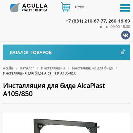
0 тов.
+7 (831) 210-67-77, 260-16-69
пн-пт, 09.00-18.00
КАТАЛОГ
КАТАЛОГ ТОВАРОВ
АКЦИИ
Аксессуары
ДОСТАВКА
Aculla
Каталог
Инсталляции
Инсталляции для биде
Инсталляция для биде AlcaPlast A105/850
ДЕРЖАТЕЛИ
Биде
ОПЛАТА
Инсталляция для биде AlcaPlast
ДИСПЕНСЕРЫ
НАПОЛЬНЫЕ БИДЕ
Ванны
A105/850
ДОЗАТОРЫ ДЛЯ МЫЛА
ПОДВЕСНЫЕ БИДЕ
АКРИЛОВЫЕ ВАННЫ
КОНТАКТЫ
Ванны комплектующие
ЕРШИКИ
КРЫШКИ ДЛЯ БИДЕ
МРАМОРНЫЕ ВАННЫ
БОКОВЫЕ ПАНЕЛИ
Водонагреватели
КРЮЧКИ
СИФОНЫ ДЛЯ БИДЕ
ОТДЕЛЬНОСТОЯЩИЕ ВАННЫ
НОЖКИ
ВОДОНАГРЕВАТЕЛИ КОМБИНИРОВАННОГО НАГРЕВА
Все для душа
МЫЛЬНИЦЫ
СТАЛЬНЫЕ ВАННЫ
ПОДГОЛОВНИКИ
ВОДОНАГРЕВАТЕЛИ КОСВЕННОГО НАГРЕВА
ПОЛОТЕНЦЕДЕРЖАТЕЛИ
ДУШЕВЫЕ ДВЕРИ
Встройка
СИДЯЧИЕ ВАННЫ