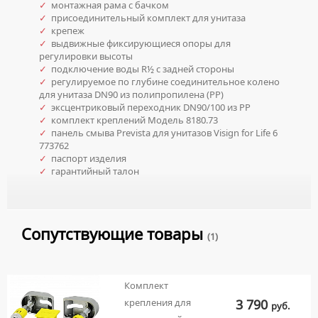
✓
монтажная рама с бачком
✓
присоединительный комплект для унитаза
✓
крепеж
✓
выдвижные фиксирующиеся опоры для
регулировки высоты
✓
подключение воды R½ с задней стороны
✓
регулируемое по глубине соединительное колено
для унитаза DN90 из полипропилена (PP)
✓
эксцентриковый переходник DN90/100 из РР
✓
комплект креплений Модель 8180.73
✓
панель смыва Prevista для унитазов Visign for Life 6
773762
✓
паспорт изделия
✓
гарантийный талон
Сопутствующие товары
(1)
Комплект
3 790
крепления для
руб.