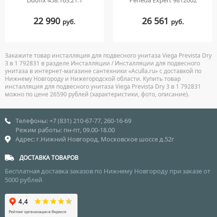
Duofix 458.163.21.1
Peneda Expert 9812002
22 990
26 561
руб.
руб.
Закажите товар инсталляция для подвесного унитаза Viega Prevista Dry
3 в 1 792831 в разделе Инсталляции / Инсталляции для подвесного
унитаза в интернет-магазине сантехники «Aculla.ru» с доставкой по
Нижнему Новгороду и Нижегородской области. Купить товар
инсталляция для подвесного унитаза Viega Prevista Dry 3 в 1 792831
можно по цене 26590 рублей (характеристики, фото, описание).
Телефоны: +7 (831) 210-67-77, 260-16-69
Режим работы: пн-пт, 09.00-18.00
Адрес: г.Нижний Новгород, Московское шоссе д.52г
ДОСТАВКА ТОВАРОВ
Бесплатная доставка заказов по Нижнему Новгороду при заказе от
5000 рублей