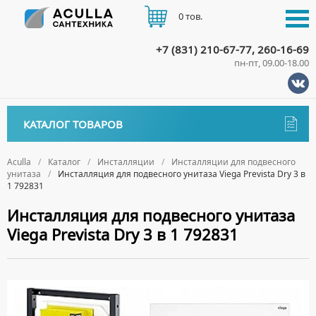
0 тов.
+7 (831) 210-67-77, 260-16-69
пн-пт, 09.00-18.00
КАТАЛОГ
КАТАЛОГ ТОВАРОВ
АКЦИИ
Аксессуары
ДОСТАВКА
Aculla
Каталог
Инсталляции
Инсталляции для подвесного
унитаза
Инсталляция для подвесного унитаза Viega Prevista Dry 3 в
ДЕРЖАТЕЛИ
Биде
1 792831
ОПЛАТА
ДИСПЕНСЕРЫ
НАПОЛЬНЫЕ БИДЕ
Ванны
Инсталляция для подвесного унитаза
ДОЗАТОРЫ ДЛЯ МЫЛА
ПОДВЕСНЫЕ БИДЕ
Viega Prevista Dry 3 в 1 792831
АКРИЛОВЫЕ ВАННЫ
КОНТАКТЫ
Ванны комплектующие
ЕРШИКИ
КРЫШКИ ДЛЯ БИДЕ
МРАМОРНЫЕ ВАННЫ
БОКОВЫЕ ПАНЕЛИ
Водонагреватели
КРЮЧКИ
СИФОНЫ ДЛЯ БИДЕ
ОТДЕЛЬНОСТОЯЩИЕ ВАННЫ
НОЖКИ
ВОДОНАГРЕВАТЕЛИ КОМБИНИРОВАННОГО НАГРЕВА
Все для душа
МЫЛЬНИЦЫ
СТАЛЬНЫЕ ВАННЫ
ПОДГОЛОВНИКИ
ВОДОНАГРЕВАТЕЛИ КОСВЕННОГО НАГРЕВА
ПОЛОТЕНЦЕДЕРЖАТЕЛИ
ДУШЕВЫЕ ДВЕРИ
Встройка
СИДЯЧИЕ ВАННЫ