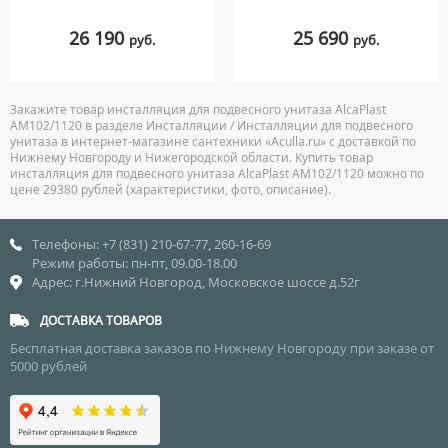
26 190
25 690
руб.
руб.
Закажите товар инсталляция для подвесного унитаза AlcaPlast
AM102/1120 в разделе Инсталляции / Инсталляции для подвесного
унитаза в интернет-магазине сантехники «Aculla.ru» с доставкой по
Нижнему Новгороду и Нижегородской области. Купить товар
инсталляция для подвесного унитаза AlcaPlast AM102/1120 можно по
цене 29380 рублей (характеристики, фото, описание).
Телефоны: +7 (831) 210-67-77, 260-16-69
Режим работы: пн-пт, 09.00-18.00
Адрес: г.Нижний Новгород, Московское шоссе д.52г
ДОСТАВКА ТОВАРОВ
Бесплатная доставка заказов по Нижнему Новгороду при заказе от
5000 рублей