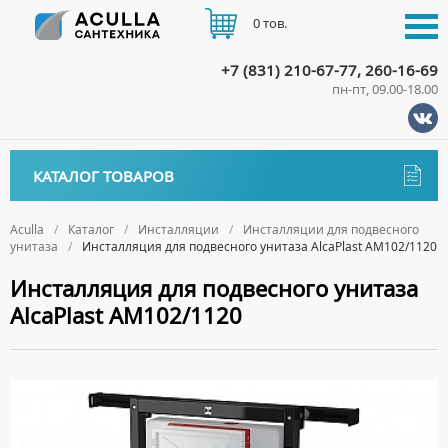
0 тов.
+7 (831) 210-67-77, 260-16-69
пн-пт, 09.00-18.00
КАТАЛОГ
КАТАЛОГ ТОВАРОВ
АКЦИИ
Аксессуары
ДОСТАВКА
Aculla
Каталог
Инсталляции
Инсталляции для подвесного
унитаза
Инсталляция для подвесного унитаза AlcaPlast AM102/1120
ДЕРЖАТЕЛИ
Биде
ОПЛАТА
Инсталляция для подвесного унитаза
ДИСПЕНСЕРЫ
НАПОЛЬНЫЕ БИДЕ
Ванны
AlcaPlast AM102/1120
ДОЗАТОРЫ ДЛЯ МЫЛА
ПОДВЕСНЫЕ БИДЕ
АКРИЛОВЫЕ ВАННЫ
КОНТАКТЫ
Ванны комплектующие
ЕРШИКИ
КРЫШКИ ДЛЯ БИДЕ
МРАМОРНЫЕ ВАННЫ
БОКОВЫЕ ПАНЕЛИ
Водонагреватели
КРЮЧКИ
СИФОНЫ ДЛЯ БИДЕ
ОТДЕЛЬНОСТОЯЩИЕ ВАННЫ
НОЖКИ
ВОДОНАГРЕВАТЕЛИ КОМБИНИРОВАННОГО НАГРЕВА
Все для душа
МЫЛЬНИЦЫ
СТАЛЬНЫЕ ВАННЫ
ПОДГОЛОВНИКИ
ВОДОНАГРЕВАТЕЛИ КОСВЕННОГО НАГРЕВА
ПОЛОТЕНЦЕДЕРЖАТЕЛИ
ДУШЕВЫЕ ДВЕРИ
Встройка
СИДЯЧИЕ ВАННЫ