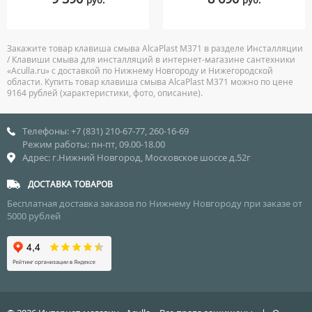
руб.
руб.
Закажите товар клавиша смыва AlcaPlast M371 в разделе Инсталляции
/ Клавиши смыва для инсталляций в интернет-магазине сантехники
«Aculla.ru» с доставкой по Нижнему Новгороду и Нижегородской
области. Купить товар клавиша смыва AlcaPlast M371 можно по цене
9164 рублей (характеристики, фото, описание).
Телефоны: +7 (831) 210-67-77, 260-16-69
Режим работы: пн-пт, 09.00-18.00
Адрес: г.Нижний Новгород, Московское шоссе д.52г
ДОСТАВКА ТОВАРОВ
Бесплатная доставка заказов по Нижнему Новгороду при заказе от
5000 рублей