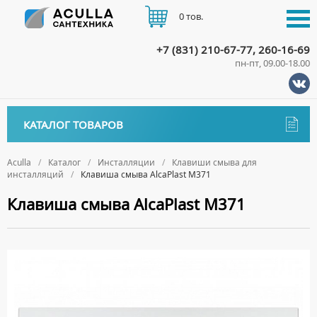
0 тов.
+7 (831) 210-67-77, 260-16-69
пн-пт, 09.00-18.00
КАТАЛОГ
КАТАЛОГ ТОВАРОВ
АКЦИИ
Аксессуары
ДОСТАВКА
Aculla
Каталог
Инсталляции
Клавиши смыва для
инсталляций
Клавиша смыва AlcaPlast M371
ДЕРЖАТЕЛИ
Биде
ОПЛАТА
Клавиша смыва AlcaPlast M371
ДИСПЕНСЕРЫ
НАПОЛЬНЫЕ БИДЕ
Ванны
ДОЗАТОРЫ ДЛЯ МЫЛА
ПОДВЕСНЫЕ БИДЕ
АКРИЛОВЫЕ ВАННЫ
КОНТАКТЫ
Ванны комплектующие
ЕРШИКИ
КРЫШКИ ДЛЯ БИДЕ
МРАМОРНЫЕ ВАННЫ
БОКОВЫЕ ПАНЕЛИ
Водонагреватели
КРЮЧКИ
СИФОНЫ ДЛЯ БИДЕ
ОТДЕЛЬНОСТОЯЩИЕ ВАННЫ
НОЖКИ
ВОДОНАГРЕВАТЕЛИ КОМБИНИРОВАННОГО НАГРЕВА
Все для душа
МЫЛЬНИЦЫ
СТАЛЬНЫЕ ВАННЫ
ПОДГОЛОВНИКИ
ВОДОНАГРЕВАТЕЛИ КОСВЕННОГО НАГРЕВА
ПОЛОТЕНЦЕДЕРЖАТЕЛИ
ДУШЕВЫЕ ДВЕРИ
Встройка
СИДЯЧИЕ ВАННЫ