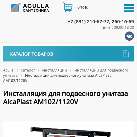
0 тов.
+7 (831) 210-67-77, 260-16-69
пн-пт, 09.00-18.00
КАТАЛОГ
КАТАЛОГ ТОВАРОВ
АКЦИИ
Аксессуары
ДОСТАВКА
Aculla
Каталог
Инсталляции
Инсталляции для подвесного
унитаза
Инсталляция для подвесного унитаза AlcaPlast
ДЕРЖАТЕЛИ
Биде
AM102/1120V
ОПЛАТА
ДИСПЕНСЕРЫ
НАПОЛЬНЫЕ БИДЕ
Ванны
Инсталляция для подвесного унитаза
ДОЗАТОРЫ ДЛЯ МЫЛА
ПОДВЕСНЫЕ БИДЕ
AlcaPlast AM102/1120V
АКРИЛОВЫЕ ВАННЫ
КОНТАКТЫ
Ванны комплектующие
ЕРШИКИ
КРЫШКИ ДЛЯ БИДЕ
МРАМОРНЫЕ ВАННЫ
БОКОВЫЕ ПАНЕЛИ
Водонагреватели
КРЮЧКИ
СИФОНЫ ДЛЯ БИДЕ
ОТДЕЛЬНОСТОЯЩИЕ ВАННЫ
НОЖКИ
ВОДОНАГРЕВАТЕЛИ КОМБИНИРОВАННОГО НАГРЕВА
Все для душа
МЫЛЬНИЦЫ
СТАЛЬНЫЕ ВАННЫ
ПОДГОЛОВНИКИ
ВОДОНАГРЕВАТЕЛИ КОСВЕННОГО НАГРЕВА
ПОЛОТЕНЦЕДЕРЖАТЕЛИ
ДУШЕВЫЕ ДВЕРИ
Встройка
СИДЯЧИЕ ВАННЫ