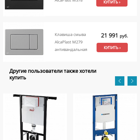
AlcaPlast M378
КУПИТЬ ›
21 991
Клавиша смыва
руб.
AlcaPlast M279
КУПИТЬ ›
антивандальная
Другие пользователи также хотели
купить