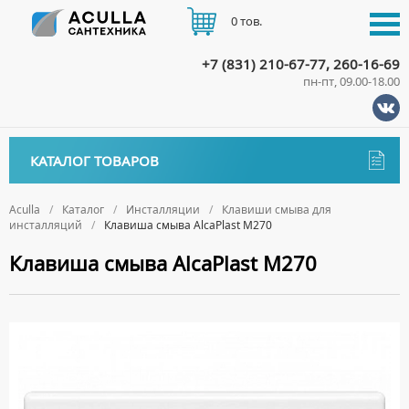
0 тов.
+7 (831) 210-67-77, 260-16-69
пн-пт, 09.00-18.00
КАТАЛОГ
КАТАЛОГ ТОВАРОВ
АКЦИИ
Аксессуары
ДОСТАВКА
Aculla
Каталог
Инсталляции
Клавиши смыва для
инсталляций
Клавиша смыва AlcaPlast M270
ДЕРЖАТЕЛИ
Биде
ОПЛАТА
Клавиша смыва AlcaPlast M270
ДИСПЕНСЕРЫ
НАПОЛЬНЫЕ БИДЕ
Ванны
ДОЗАТОРЫ ДЛЯ МЫЛА
ПОДВЕСНЫЕ БИДЕ
АКРИЛОВЫЕ ВАННЫ
КОНТАКТЫ
Ванны комплектующие
ЕРШИКИ
КРЫШКИ ДЛЯ БИДЕ
МРАМОРНЫЕ ВАННЫ
БОКОВЫЕ ПАНЕЛИ
Водонагреватели
КРЮЧКИ
СИФОНЫ ДЛЯ БИДЕ
ОТДЕЛЬНОСТОЯЩИЕ ВАННЫ
НОЖКИ
ВОДОНАГРЕВАТЕЛИ КОМБИНИРОВАННОГО НАГРЕВА
Все для душа
МЫЛЬНИЦЫ
СТАЛЬНЫЕ ВАННЫ
ПОДГОЛОВНИКИ
ВОДОНАГРЕВАТЕЛИ КОСВЕННОГО НАГРЕВА
ПОЛОТЕНЦЕДЕРЖАТЕЛИ
ДУШЕВЫЕ ДВЕРИ
Встройка
СИДЯЧИЕ ВАННЫ